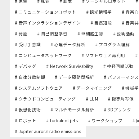
# 家電
# 味覚
# 脚本
# ソーシャルロボット
# コミュニケーションロボット
# 観光情報学
# 音楽
# 音声インタラクションデザイン
# 自然知能
# 音楽
# 発話
# 自己調整学習
# 単細胞生物
# 説明活動
# 受け手意識
# 心理データ解析
# プログラム理解
# コンピュータネットワーク
# ソフトウェア再利用
#
# デバッグ
# Network Survivability
# 神経同期活動
# 自律分散制御
# データ駆動型解析
# パフォーマン
# システムソフトウェア
# データマイニング
# 機械
# クラウドコンピューティング
# LLM
# 擬等角写像
# 仮想化技術
# マルチモーダル解析
# 3Dプリンタ
# ロボット
# turbulent jets
# ワークショップ
#
# Jupiter auroral radio emissions