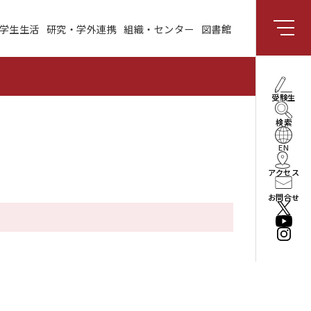
学生生活
研究・学外連携
組織・センター
図書館
組織・センター
図書館
受験生向け情報
理事長・学長メッセー
受験生
ジ
検索
社会と共創する研究領
域
EN
アクセス
enPiT
お問合せ
法人情報
役員・組織
公立はこだて未来大学
振興基金