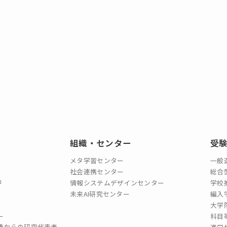
組織・センター
受
メタ学習センター
一般
社会連携センター
総合
情報システムデザインセンター
学校
未来AI研究センター
編入
大学
ー
科目
費からの研究代表者