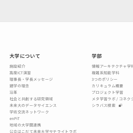
大学について
学部
施設紹介
情報アーキテクチャ学
高度ICT演習
複雑系知能学科
理事長・学長メッセージ
3つのポリシー
建学の理念
カリキュラム概要
沿革
プロジェクト学習
社会と共創する研究領域
メタ学習ラボ / コネ
未来大のデータサイエンス
シラバス検索
学術交流ネットワーク
enPiT
地域の大学間連携
公立はこだて未来大学サテライトラボ