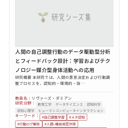
人間の自己調整行動のデータ駆動型分析
とフィードバック設計：学習およびテク
コンセプト動画
ノロジー媒介型身体活動への応用
研究概要 本研究では、人間の意思決定および行動調
整プロセスを、認知的・環境的・技…
リヴァーズ・ダミアン
研究分野：
教育工学
データサイエンス
認知科学
認知心理学
ヒューマンコンピュータインタラクション
キーワード：
#自己調整学習
#メタ認知
#行動ログ解析
#人間–機械相互作用