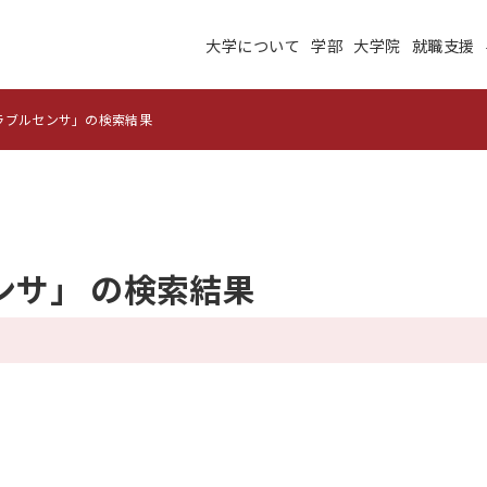
大学について
学部
大学院
就職支援
大学について
学部
大学院
就職支援
学生生活
研究・学外連携
ラブルセンサ」の検索結果
施設紹介
高度ICT演習
建学の理念
沿革
未来大のデータサイエ
ンサ」 の検索結果
学術交流ネットワーク
ンス
公立はこだて未来大学
地域の大学間連携
サテライトラボ
教育に関する情報
財務に関する情報
生成系AI・翻訳AIの利
住民交流施設の利用
用についての基本方針