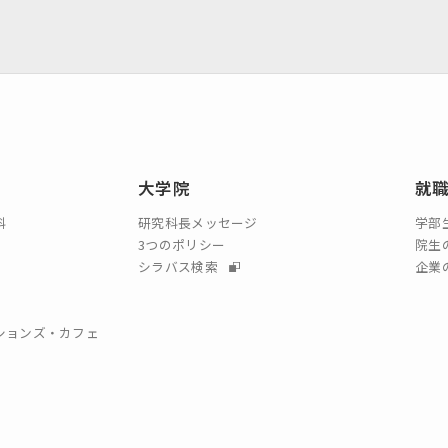
大学院
就
科
研究科長メッセージ
学部
3つのポリシー
院生
シラバス検索
企業
クションズ・カフェ