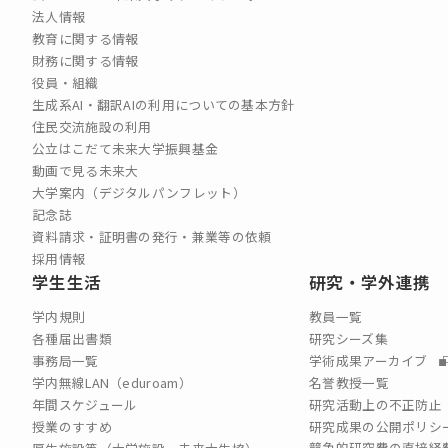
法人情報
教育に関する情報
財務に関する情報
役員・組織
生成系AI・翻訳AIの利用についての基本方針
住民交流施設の利用
公立はこだて未来大学振興基金
動画で見る未来大
大学案内（デジタルパンフレット）
記念誌
資料請求・証明書の発行・兼業等の依頼
採用情報
学生生活
研究・学外連携
学内規則
教員一覧
各種届出書類
研究シーズ集
事務局一覧
学術成果アーカイブ
学内無線LAN（eduroam）
名誉教授一覧
年間スケジュール
研究活動上の不正防止
授業のすすめ
研究成果の公開ポリシ
競争的研究費の直接経