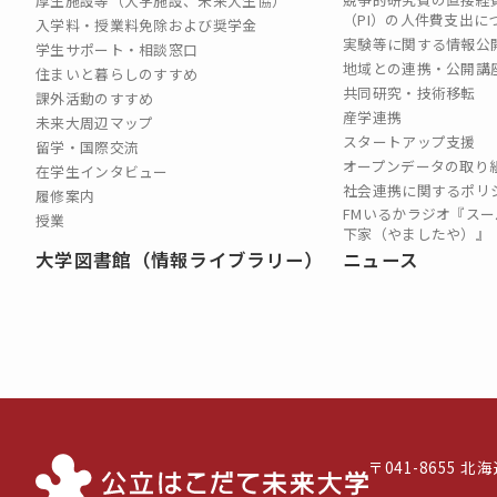
厚生施設等（大学施設、未来大生協）
（PI）の⼈件費⽀出に
入学料・授業料免除および奨学金
実験等に関する情報公
学生サポート・相談窓口
地域との連携・公開講
住まいと暮らしのすすめ
共同研究・技術移転
課外活動のすすめ
産学連携
未来大周辺マップ
スタートアップ支援
留学・国際交流
オープンデータの取り
在学生インタビュー
社会連携に関するポリ
履修案内
FMいるかラジオ『スー
授業
下家（やましたや）』
大学図書館（情報ライブラリー）
ニュース
〒041-8655 