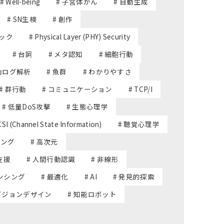
# Well-being
# 子宮体がん
# 自動生成
# SN生検
# 創作
テック
# Physical Layer (PHY) Security
# 台詞
# メタ認知
# 細胞行動
行動ログ解析
# 魚群
# わかりやすさ
# 群行動
# コミュニケーション
# TCP/I
# 低量DoS攻撃
# 生態心理学
CSI (Channel State Information)
# 聴覚心理学
シング
# 高次元
支援
# 人間行動認識
# 非線形
ンシング
# 最適化
# AI
# 発見的探索
 ビジョンデザイン
# 知能ロボット