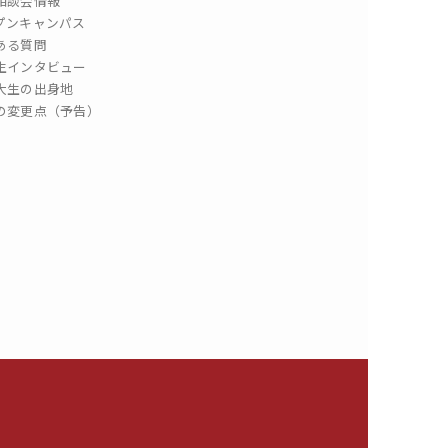
相談会情報
プンキャンパス
ある質問
生インタビュー
大生の出身地
の変更点（予告）