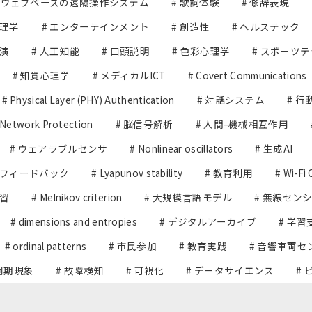
# ウェブベースの遠隔操作システム
# 歌詞体験
# 修辞表現
心理学
# エンターテインメント
# 創造性
# ヘルステック
共演
# 人工知能
# 口頭説明
# 色彩心理学
# スポーツ
# 知覚心理学
# メディカルICT
# Covert Communications
# Physical Layer (PHY) Authentication
# 対話システム
# 
 Network Protection
# 脳信号解析
# 人間–機械相互作用
# ウェアラブルセンサ
# Nonlinear oscillators
# 生成AI
スフィードバック
# Lyapunov stability
# 教育利用
# Wi-Fi 
学習
# Melnikov criterion
# 大規模言語モデル
# 無線セン
# dimensions and entropies
# デジタルアーカイブ
# 学習
# ordinal patterns
# 市民参加
# 教育実践
# 音響車両セ
 同期現象
# 故障検知
# 可視化
# データサイエンス
#