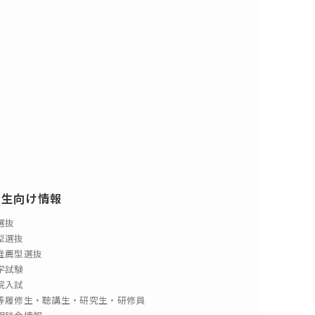
験生向け情報
選抜
型選抜
推薦型選抜
学試験
院入試
等履修生・聴講生・研究生・研修員