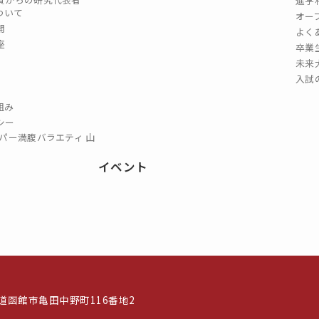
進学
ついて
オー
開
よく
座
卒業
未来
入試
組み
シー
パー満腹バラエティ 山
イベント
北海道函館市亀田中野町116番地2