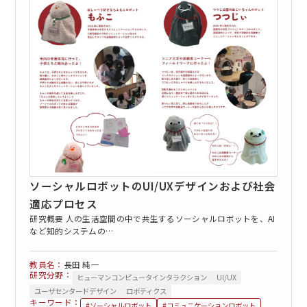
EN
アクセス
お問合せ
ソーシャルロボットのUI/UXデザインおよび社会
適応プロセス
コンセプト動画
研究概要 人の生活空間の中で共生するソーシャルロボットを、AI
など知的システムの…
長田 純一
研究分野：
ヒューマンコンピュータインタラクション
UI/UX
ユーザセンタードデザイン
ロボティクス
キーワード：
#ソーシャルロボット
#コミュニケーションロボット