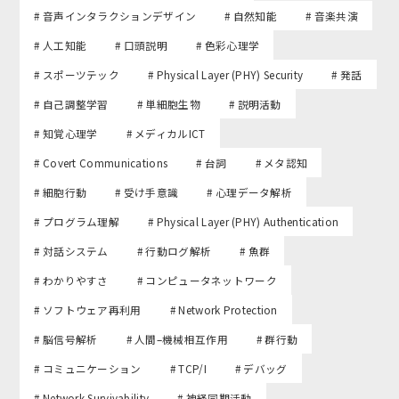
# 音声インタラクションデザイン
# 自然知能
# 音楽共演
# 人工知能
# 口頭説明
# 色彩心理学
# スポーツテック
# Physical Layer (PHY) Security
# 発話
# 自己調整学習
# 単細胞生物
# 説明活動
# 知覚心理学
# メディカルICT
# Covert Communications
# 台詞
# メタ認知
# 細胞行動
# 受け手意識
# 心理データ解析
# プログラム理解
# Physical Layer (PHY) Authentication
# 対話システム
# 行動ログ解析
# 魚群
# わかりやすさ
# コンピュータネットワーク
# ソフトウェア再利用
# Network Protection
# 脳信号解析
# 人間–機械相互作用
# 群行動
# コミュニケーション
# TCP/I
# デバッグ
# Network Survivability
# 神経同期活動