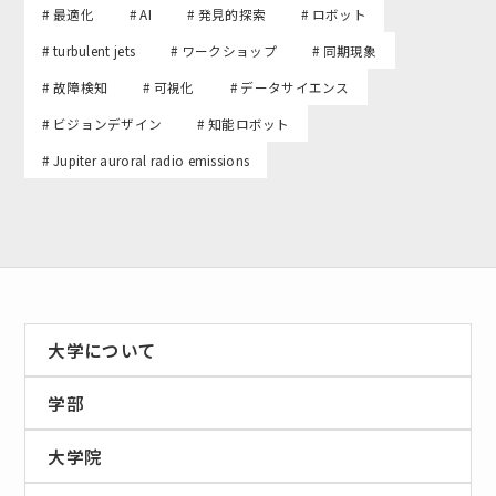
# 最適化
# AI
# 発見的探索
# ロボット
# turbulent jets
# ワークショップ
# 同期現象
# 故障検知
# 可視化
# データサイエンス
# ビジョンデザイン
# 知能ロボット
# Jupiter auroral radio emissions
大学について
学部
大学院