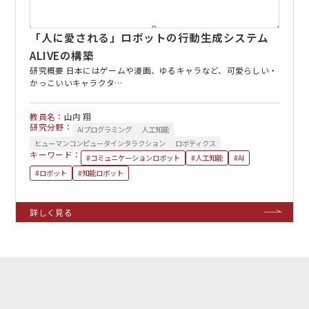
「人に愛される」ロボットの行動生成システム
ALIVEの構築
研究概要 日本にはゲームや漫画、ゆるキャラなど、可愛らしい・
かっこいいキャラクタ…
山内 翔
研究分野：
AIプログラミング
人工知能
ヒューマンコンピュータインタラクション
ロボティクス
キーワード：
#コミュニケーションロボット
#人工知能
#AI
#ロボット
#知能ロボット