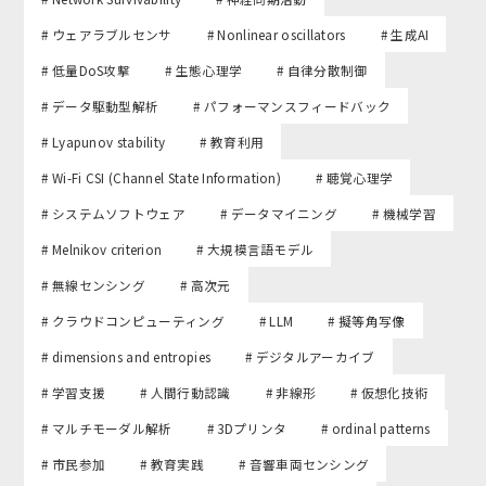
# ウェアラブルセンサ
# Nonlinear oscillators
# 生成AI
# 低量DoS攻撃
# 生態心理学
# 自律分散制御
# データ駆動型解析
# パフォーマンスフィードバック
# Lyapunov stability
# 教育利用
# Wi-Fi CSI (Channel State Information)
# 聴覚心理学
# システムソフトウェア
# データマイニング
# 機械学習
# Melnikov criterion
# 大規模言語モデル
# 無線センシング
# 高次元
# クラウドコンピューティング
# LLM
# 擬等角写像
# dimensions and entropies
# デジタルアーカイブ
# 学習支援
# 人間行動認識
# 非線形
# 仮想化技術
# マルチモーダル解析
# 3Dプリンタ
# ordinal patterns
# 市民参加
# 教育実践
# 音響車両センシング