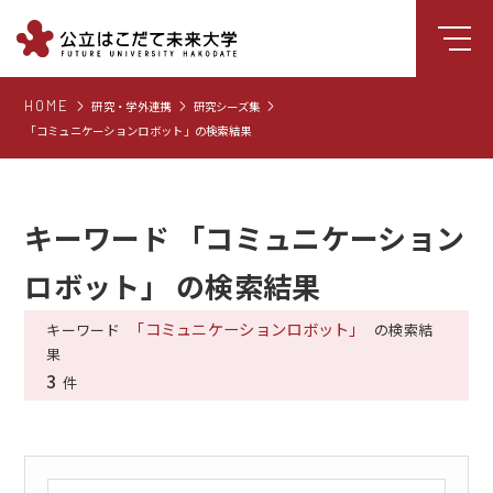
HOME
研究・学外連携
研究シーズ集
大学について
「コミュニケーションロボット」の検索結果
学部
大学院
キーワード 「コミュニケーション
就職支援
ロボット」 の検索結果
学生生活
研究・学外連携
「コミュニケーションロボット」
キーワード
の検索結
果
組織・センター
3
件
図書館
受験生向け情報