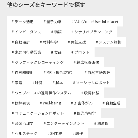
他のシーズをキーワードで探す
# データ活用
# 量子力学
# VUI (Voice User Interface)
# インピーダンス
# 物語
# シナリオプランニング
# 自動設計
# 材料科学
# 共創支援
# システム制御
# 家庭内行動認識
# 食品
# プロット
# グラフィックレコーディング
# 超広視野画像
# 自己組織化
# MR（複合現実）
# 自然言語処理
# 家電
# 味覚
# 脚本
# ソーシャルロボット
# ウェブベースの遠隔操作システム
# 歌詞体験
# 修辞表現
# Well-being
# 子宮体がん
# 自動生成
# コミュニケーションロボット
# 観光情報学
# 音楽心理学
# エンターテインメント
# 創造性
# ヘルステック
# SN生検
# 創作