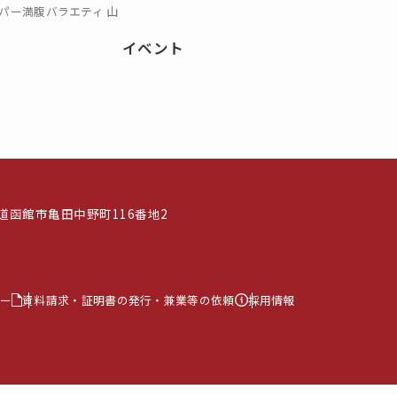
パー満腹バラエティ 山
イベント
北海道函館市亀田中野町116番地2
ー
資料請求・証明書の発行・兼業等の依頼
採用情報