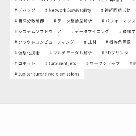
# デバッグ
# Network Survivability
# 神経同期活動
# 自律分散制御
# データ駆動型解析
# パフォーマン
# システムソフトウェア
# データマイニング
# 機械
# クラウドコンピューティング
# LLM
# 擬等角写像
# 仮想化技術
# マルチモーダル解析
# 3Dプリンタ
# ロボット
# turbulent jets
# ワークショップ
#
# Jupiter auroral radio emissions