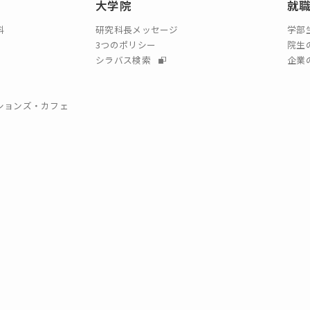
大学院
就
科
研究科長メッセージ
学部
3つのポリシー
院生
シラバス検索
企業
クションズ・カフェ