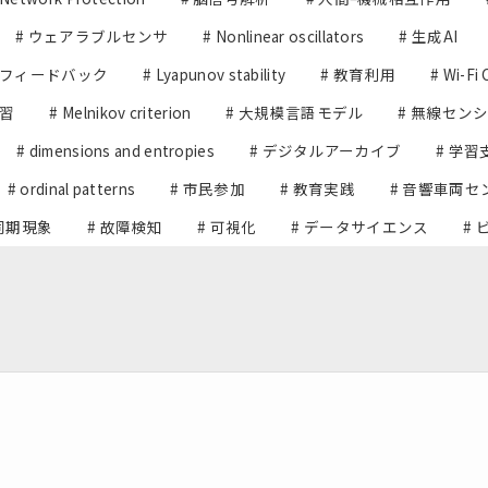
# ウェアラブルセンサ
# Nonlinear oscillators
# 生成AI
スフィードバック
# Lyapunov stability
# 教育利用
# Wi-Fi 
学習
# Melnikov criterion
# 大規模言語モデル
# 無線セン
# dimensions and entropies
# デジタルアーカイブ
# 学習
# ordinal patterns
# 市民参加
# 教育実践
# 音響車両セ
 同期現象
# 故障検知
# 可視化
# データサイエンス
#