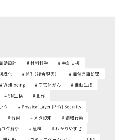
 自動設計
# 材料科学
# 共創支援
己組織化
# MR（複合現実）
# 自然言語処理
# Well-being
# 子宮体がん
# 自動生成
# SN生検
# 創作
テック
# Physical Layer (PHY) Security
# 台詞
# メタ認知
# 細胞行動
行動ログ解析
# 魚群
# わかりやすさ
# 群行動
# コミュニケーション
# TCP/I