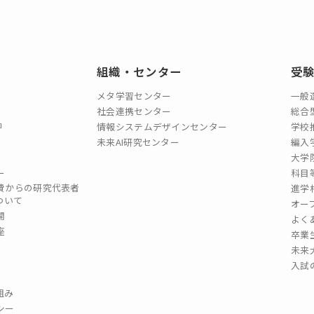
組織・センター
受
メタ学習センター
一般
社会連携センター
総合
情報システムデザインセンター
学校
未来AI研究センター
編入
大学
ー
科目
費からの研究代表者
進学
ついて
オー
開
よく
座
卒業
未来
入試
組み
シー