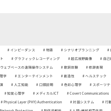
# インピーダンス
# 物語
# シナリオプランニング
#
ット
# グラフィックレコーディング
# 超広視野画像
# 自
# ウェブベースの遠隔操作システム
# 歌詞体験
# 修辞表現
心理学
# エンターテインメント
# 創造性
# ヘルステック
共演
# 人工知能
# 口頭説明
# 色彩心理学
# スポーツ
# 知覚心理学
# メディカルICT
# Covert Communications
# Physical Layer (PHY) Authentication
# 対話システム
# 
 Network Protection
# 脳信号解析
# 人間–機械相互作用