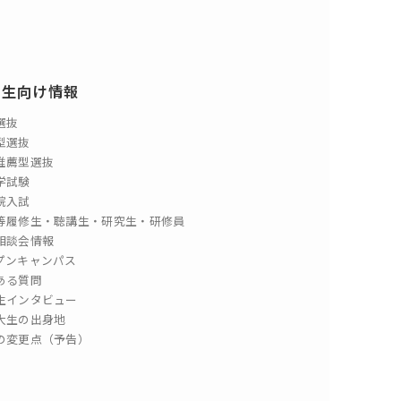
験生向け情報
選抜
型選抜
推薦型選抜
学試験
院入試
等履修生・聴講生・研究生・研修員
相談会情報
プンキャンパス
ある質問
生インタビュー
大生の出身地
の変更点（予告）