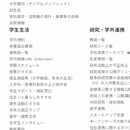
大学案内（デジタルパンフレット）
記念誌
資料請求・証明書の発行・兼業等の依頼
採用情報
学生生活
研究・学外連携
学内規則
教員一覧
各種届出書類
研究シーズ集
事務局一覧
学術成果アーカイブ
学内無線LAN（eduroam）
名誉教授一覧
年間スケジュール
研究活動上の不正防止
授業のすすめ
研究成果の公開ポリシ
競争的研究費の直接経
厚生施設等（大学施設、未来大生協）
（PI）の⼈件費⽀出に
入学料・授業料免除および奨学金
実験等に関する情報公
学生サポート・相談窓口
地域との連携・公開講
住まいと暮らしのすすめ
共同研究・技術移転
課外活動のすすめ
産学連携
未来大周辺マップ
スタートアップ支援
留学・国際交流
オープンデータの取り
在学生インタビュー
社会連携に関するポリ
履修案内