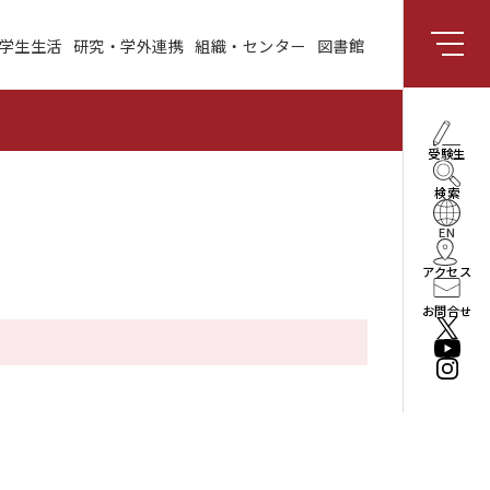
学生生活
研究・学外連携
組織・センター
図書館
組織・センター
図書館
受験生向け情報
理事長・学長メッセー
受験生
ジ
検索
社会と共創する研究領
域
EN
アクセス
enPiT
お問合せ
法人情報
役員・組織
公立はこだて未来大学
振興基金