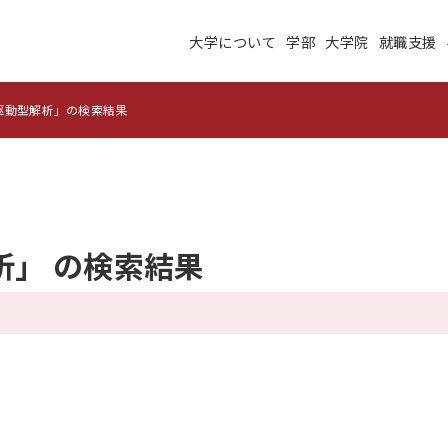
大学について
学部
大学院
就職支援
大学について
学部
大学院
就職支援
学生生活
研究・学外連携
駆動型解析」の検索結果
施設紹介
高度ICT演習
建学の理念
沿革
未来大のデータサイエ
析」 の検索結果
学術交流ネットワーク
ンス
公立はこだて未来大学
地域の大学間連携
サテライトラボ
教育に関する情報
財務に関する情報
生成系AI・翻訳AIの利
住民交流施設の利用
用についての基本方針