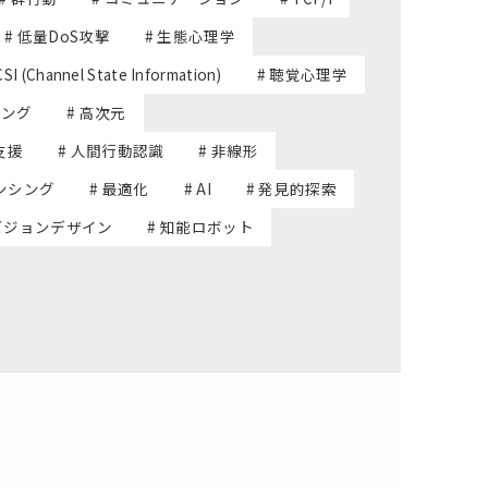
# 低量DoS攻撃
# 生態心理学
CSI (Channel State Information)
# 聴覚心理学
シング
# 高次元
支援
# 人間行動認識
# 非線形
ンシング
# 最適化
# AI
# 発見的探索
 ビジョンデザイン
# 知能ロボット