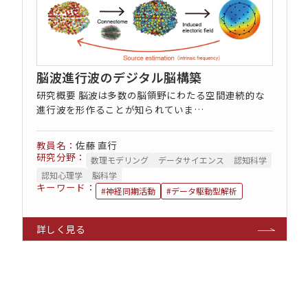
脳波進行波のデジタル脳構築
研究概要 脳波は多数の脳領野にわたる空間連続的な
進行波を形作ることが知られていま…
コンセプト動画
佐藤 直行
研究分野：
数理モデリング
データサイエンス
認知科学
認知心理学
脳科学
キーワード：
#神経同期活動
#データ駆動型解析