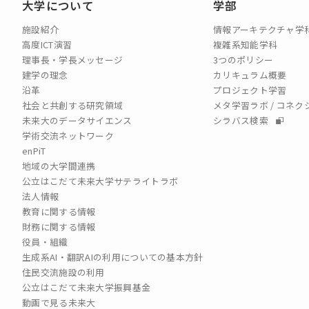
大学について
学部
施設紹介
情報アーキテクチャ学
高度ICT演習
複雑系知能学科
理事長・学長メッセージ
3つのポリシー
建学の理念
カリキュラム概要
沿革
プロジェクト学習
社会と共創する研究領域
メタ学習ラボ / コネ
未来大のデータサイエンス
シラバス検索
学術交流ネットワーク
enPiT
地域の大学間連携
公立はこだて未来大学サテライトラボ
法人情報
教育に関する情報
財務に関する情報
役員・組織
生成系AI・翻訳AIの利用についての基本方針
住民交流施設の利用
公立はこだて未来大学振興基金
動画で見る未来大