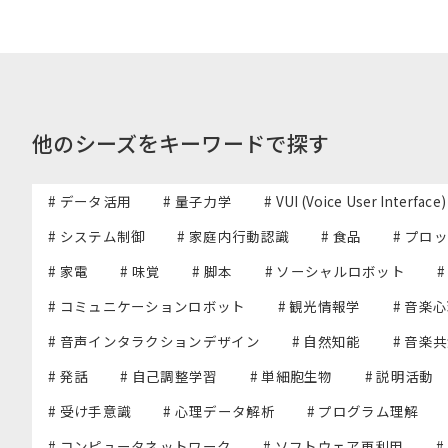
他のシーズをキーワードで探す
# データ活用
# 量子力学
# VUI (Voice User Interface)
# システム制御
# 家庭内行動認識
# 食品
# プロ
# 家電
# 味覚
# 脚本
# ソーシャルロボット
# コミュニケーションロボット
# 観光情報学
# 音楽
# 音声インタラクションデザイン
# 自然知能
# 音楽
# 発話
# 自己調整学習
# 単細胞生物
# 説明活動
# 受け手意識
# 心理データ解析
# プログラム理解
# コンピュータネットワーク
# ソフトウェア再利用
#