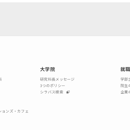
大学院
就
科
研究科長メッセージ
学部
3つのポリシー
院生
シラバス検索
企業
クションズ・カフェ