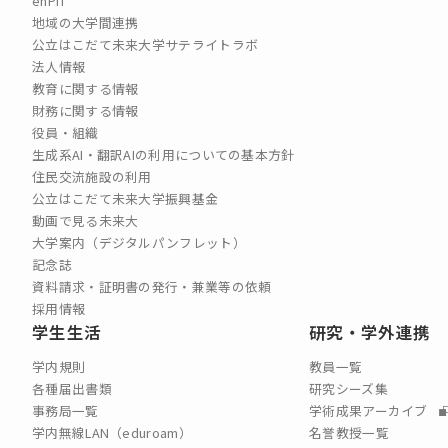
enPiT
地域の大学間連携
公立はこだて未来大学サテライトラボ
法人情報
教育に関する情報
財務に関する情報
役員・組織
生成系AI・翻訳AIの利用についての基本方針
住民交流施設の利用
公立はこだて未来大学振興基金
動画で見る未来大
大学案内（デジタルパンフレット）
記念誌
資料請求・証明書の発行・兼業等の依頼
採用情報
学生生活
研究・学外連携
学内規則
教員一覧
各種届出書類
研究シーズ集
事務局一覧
学術成果アーカイブ
学内無線LAN（eduroam）
名誉教授一覧