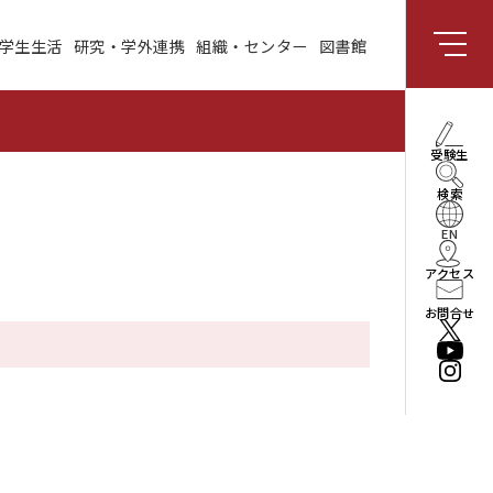
学生生活
研究・学外連携
組織・センター
図書館
組織・センター
図書館
受験生向け情報
理事長・学長メッセー
受験生
ジ
検索
社会と共創する研究領
域
EN
アクセス
enPiT
お問合せ
法人情報
役員・組織
公立はこだて未来大学
振興基金