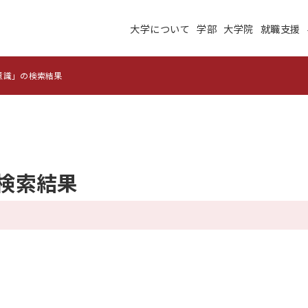
大学について
学部
大学院
就職支援
大学について
学部
大学院
就職支援
学生生活
研究・学外連携
意識」の検索結果
施設紹介
高度ICT演習
建学の理念
沿革
未来大のデータサイエ
の検索結果
学術交流ネットワーク
ンス
公立はこだて未来大学
地域の大学間連携
サテライトラボ
教育に関する情報
財務に関する情報
生成系AI・翻訳AIの利
住民交流施設の利用
用についての基本方針