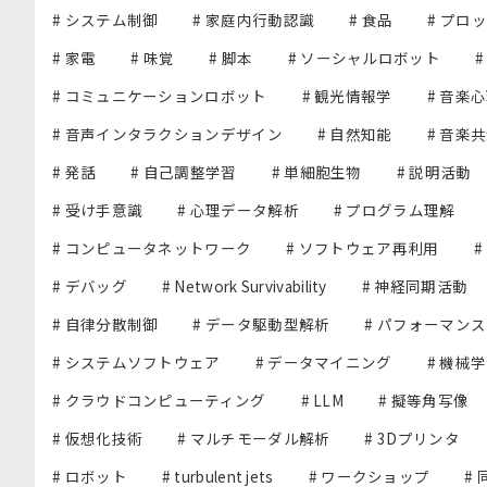
# システム制御
# 家庭内行動認識
# 食品
# プロ
# 家電
# 味覚
# 脚本
# ソーシャルロボット
# コミュニケーションロボット
# 観光情報学
# 音楽
# 音声インタラクションデザイン
# 自然知能
# 音楽
# 発話
# 自己調整学習
# 単細胞生物
# 説明活動
# 受け手意識
# 心理データ解析
# プログラム理解
# コンピュータネットワーク
# ソフトウェア再利用
#
# デバッグ
# Network Survivability
# 神経同期活動
# 自律分散制御
# データ駆動型解析
# パフォーマン
# システムソフトウェア
# データマイニング
# 機械
# クラウドコンピューティング
# LLM
# 擬等角写像
# 仮想化技術
# マルチモーダル解析
# 3Dプリンタ
# ロボット
# turbulent jets
# ワークショップ
#