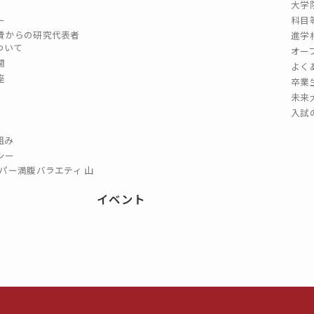
大学
ー
科目
費からの研究代表者
進学
ついて
オー
開
よく
座
卒業
未来
入試
組み
シー
パー満腹バラエティ 山
イベント