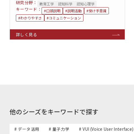
研究分野：
教育工学
認知科学
認知心理学
キーワード：
#口頭説明
#説明活動
#受け手意識
#わかりやすさ
#コミュニケーション
他のシーズをキーワードで探す
# データ活用
# 量子力学
# VUI (Voice User Interface)