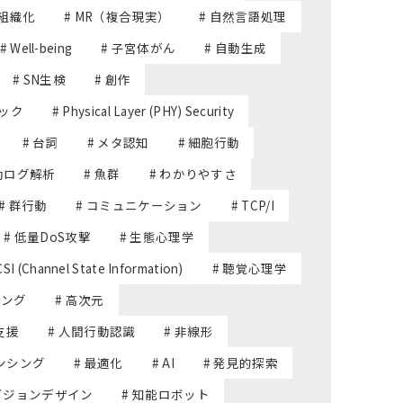
己組織化
# MR（複合現実）
# 自然言語処理
# Well-being
# 子宮体がん
# 自動生成
# SN生検
# 創作
テック
# Physical Layer (PHY) Security
# 台詞
# メタ認知
# 細胞行動
行動ログ解析
# 魚群
# わかりやすさ
# 群行動
# コミュニケーション
# TCP/I
# 低量DoS攻撃
# 生態心理学
CSI (Channel State Information)
# 聴覚心理学
シング
# 高次元
支援
# 人間行動認識
# 非線形
ンシング
# 最適化
# AI
# 発見的探索
 ビジョンデザイン
# 知能ロボット