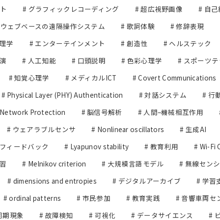
ット
# グラフィックレコーディング
# 超広視野画像
# 自
# ウェブベースの遠隔操作システム
# 歌詞体験
# 修辞表現
心理学
# エンターテインメント
# 創造性
# ヘルステック
共演
# 人工知能
# 口頭説明
# 色彩心理学
# スポーツ
# 知覚心理学
# メディカルICT
# Covert Communications
# Physical Layer (PHY) Authentication
# 対話システム
# 
 Network Protection
# 脳信号解析
# 人間–機械相互作用
# ウェアラブルセンサ
# Nonlinear oscillators
# 生成AI
スフィードバック
# Lyapunov stability
# 教育利用
# Wi-Fi 
学習
# Melnikov criterion
# 大規模言語モデル
# 無線セン
# dimensions and entropies
# デジタルアーカイブ
# 学習
# ordinal patterns
# 市民参加
# 教育実践
# 音響車両セ
 同期現象
# 故障検知
# 可視化
# データサイエンス
#