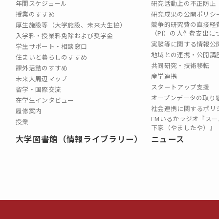
年間スケジュール
研究活動上の不正防止
授業のすすめ
研究成果の公開ポリシ
競争的研究費の直接経
厚生施設等（大学施設、未来大生協）
（PI）の⼈件費⽀出に
入学料・授業料免除および奨学金
実験等に関する情報公
学生サポート・相談窓口
地域との連携・公開講
住まいと暮らしのすすめ
共同研究・技術移転
課外活動のすすめ
産学連携
未来大周辺マップ
スタートアップ支援
留学・国際交流
オープンデータの取り
在学生インタビュー
社会連携に関するポリ
履修案内
FMいるかラジオ『スー
授業
下家（やましたや）』
大学図書館（情報ライブラリー）
ニュース