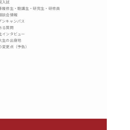
院入試
等履修生・聴講生・研究生・研修員
相談会情報
プンキャンパス
ある質問
生インタビュー
大生の出身地
の変更点（予告）