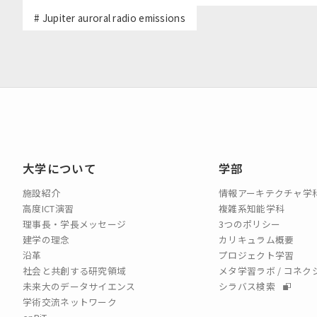
# Jupiter auroral radio emissions
大学について
学部
施設紹介
情報アーキテクチャ学
高度ICT演習
複雑系知能学科
理事長・学長メッセージ
3つのポリシー
建学の理念
カリキュラム概要
沿革
プロジェクト学習
社会と共創する研究領域
メタ学習ラボ / コネ
未来大のデータサイエンス
シラバス検索
学術交流ネットワーク