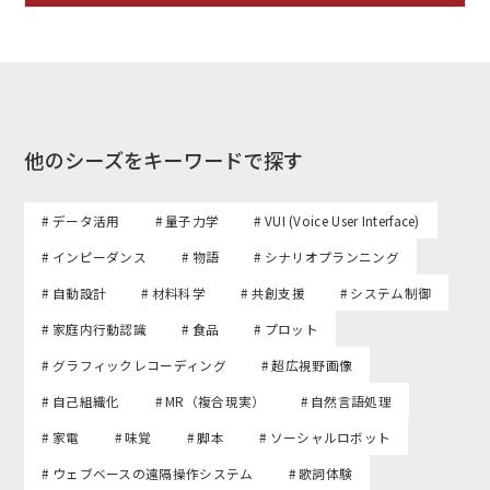
他のシーズをキーワードで探す
# データ活用
# 量子力学
# VUI (Voice User Interface)
# インピーダンス
# 物語
# シナリオプランニング
# 自動設計
# 材料科学
# 共創支援
# システム制御
# 家庭内行動認識
# 食品
# プロット
# グラフィックレコーディング
# 超広視野画像
# 自己組織化
# MR（複合現実）
# 自然言語処理
# 家電
# 味覚
# 脚本
# ソーシャルロボット
# ウェブベースの遠隔操作システム
# 歌詞体験