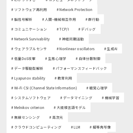
# ソフトウェア再利用
# Network Protection
# 脳信号解析
# 人間–機械相互作用
# 群行動
# コミュニケーション
# TCP/I
# デバッグ
# Network Survivability
# 神経同期活動
# ウェアラブルセンサ
# Nonlinear oscillators
# 生成AI
# 低量DoS攻撃
# 生態心理学
# 自律分散制御
# データ駆動型解析
# パフォーマンスフィードバック
# Lyapunov stability
# 教育利用
# Wi-Fi CSI (Channel State Information)
# 聴覚心理学
# システムソフトウェア
# データマイニング
# 機械学習
# Melnikov criterion
# 大規模言語モデル
# 無線センシング
# 高次元
# クラウドコンピューティング
# LLM
# 擬等角写像