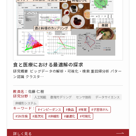
EN
アクセス
お問合せ
食と医療における最適解の探求
研究概要 ビッグデータの解析・可視化・検索 重回帰分析 パター
ン認識 クラスタ…
佐藤 仁樹
コンセプト動画
研究分野：
人工知能
数理モデリング
センサ技術
データサイエンス
非線形システム
キーワード：
#インピーダンス
#食品
#味覚
#子宮体がん
#SN生検
#高次元
#非線形
#最適化
#可視化