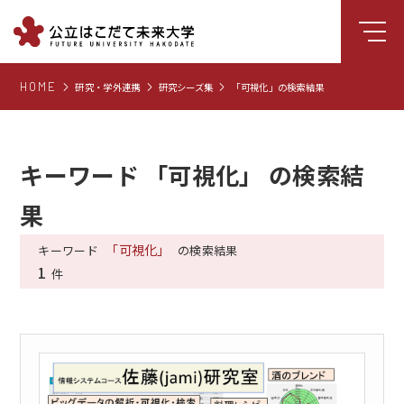
HOME
研究・学外連携
研究シーズ集
「可視化」の検索結果
大学について
学部
大学院
キーワード 「可視化」 の検索結
就職支援
果
学生生活
「可視化」
キーワード
の検索結果
研究・学外連携
1
件
組織・センター
図書館
受験生向け情報