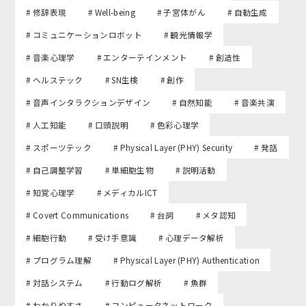
# 修辞表現
# Well-being
# 子宮体がん
# 自動生成
# コミュニケーションロボット
# 観光情報学
# 音楽心理学
# エンターテインメント
# 創造性
# ヘルステック
# SN生検
# 創作
# 音声インタラクションデザイン
# 自然知能
# 音楽共演
# 人工知能
# 口頭説明
# 色彩心理学
# スポーツテック
# Physical Layer (PHY) Security
# 発話
# 自己調整学習
# 単細胞生物
# 説明活動
# 知覚心理学
# メディカルICT
# Covert Communications
# 台詞
# メタ認知
# 細胞行動
# 受け手意識
# 心理データ解析
# プログラム理解
# Physical Layer (PHY) Authentication
# 対話システム
# 行動ログ解析
# 魚群
# わかりやすさ
# コンピュータネットワーク