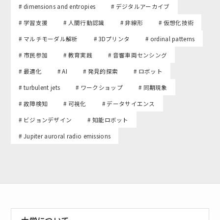
# dimensions and entropies
# デジタルアーカイブ
# 学習支援
# 人間行動認識
# 非線形
# 仮想化技術
# マルチモーダル解析
# 3Dプリンタ
# ordinal patterns
# 市民参加
# 教育実践
# 音響車両センシング
# 最適化
# AI
# 発見的探索
# ロボット
# turbulent jets
# ワークショップ
# 同期現象
# 故障検知
# 可視化
# データサイエンス
# ビジョンデザイン
# 知能ロボット
# Jupiter auroral radio emissions