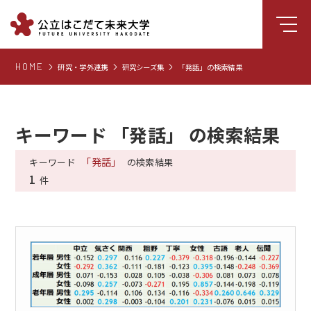
HOME
研究・学外連携
研究シーズ集
「発話」の検索結果
大学について
学部
大学院
キーワード 「発話」 の検索結果
就職支援
「発話」
キーワード
の検索結果
1
学生生活
件
研究・学外連携
組織・センター
図書館
受験生向け情報