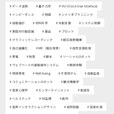
# データ活用
# 量子力学
# VUI (Voice User Interface)
# インピーダンス
# 物語
# シナリオプランニング
# 自動設計
# 材料科学
# 共創支援
# システム制御
# 家庭内行動認識
# 食品
# プロット
# グラフィックレコーディング
# 超広視野画像
# 自己組織化
# MR（複合現実）
# 自然言語処理
# 家電
# 味覚
# 脚本
# ソーシャルロボット
# ウェブベースの遠隔操作システム
# 歌詞体験
# 修辞表現
# Well-being
# 子宮体がん
# 自動生成
# コミュニケーションロボット
# 観光情報学
# 音楽心理学
# エンターテインメント
# 創造性
# ヘルステック
# SN生検
# 創作
# 音声インタラクションデザイン
# 自然知能
# 音楽共演