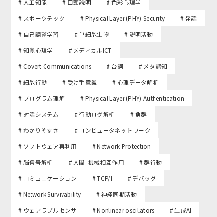
# 人工知能
# 口頭説明
# 色彩心理学
# スポーツテック
# Physical Layer (PHY) Security
# 発話
# 自己調整学習
# 単細胞生物
# 説明活動
# 知覚心理学
# メディカルICT
# Covert Communications
# 台詞
# メタ認知
# 細胞行動
# 受け手意識
# 心理データ解析
# プログラム理解
# Physical Layer (PHY) Authentication
# 対話システム
# 行動ログ解析
# 魚群
# わかりやすさ
# コンピュータネットワーク
# ソフトウェア再利用
# Network Protection
# 脳信号解析
# 人間–機械相互作用
# 群行動
# コミュニケーション
# TCP/I
# デバッグ
# Network Survivability
# 神経同期活動
# ウェアラブルセンサ
# Nonlinear oscillators
# 生成AI