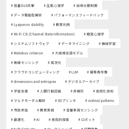
# 低量DoS攻撃
# 生態心理学
# 自律分散制御
# データ駆動型解析
# パフォーマンスフィードバック
# Lyapunov stability
# 教育利用
# Wi-Fi CSI (Channel State Information)
# 聴覚心理学
# システムソフトウェア
# データマイニング
# 機械学習
# Melnikov criterion
# 大規模言語モデル
# 無線センシング
# 高次元
# クラウドコンピューティング
# LLM
# 擬等角写像
# dimensions and entropies
# デジタルアーカイブ
# 学習支援
# 人間行動認識
# 非線形
# 仮想化技術
# マルチモーダル解析
# 3Dプリンタ
# ordinal patterns
# 市民参加
# 教育実践
# 音響車両センシング
# 最適化
# AI
# 発見的探索
# ロボット
# turbulent jets
# ワークショップ
# 同期現象