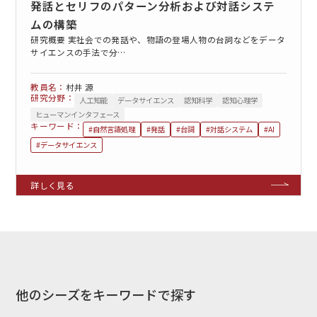
発話とセリフのパターン分析および対話システ
ムの構築
研究概要 実社会での発話や、物語の登場人物の台詞などをデータ
サイエンスの手法で分…
村井 源
研究分野：
人工知能
データサイエンス
認知科学
認知心理学
EN
アクセス
お問合せ
ヒューマンインタフェース
キーワード：
#自然言語処理
#発話
#台詞
#対話システム
#AI
#データサイエンス
コンセプト動画
他のシーズをキーワードで探す