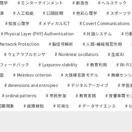
心理学
# エンターテインメント
# 創造性
# ヘルステック
共演
# 人工知能
# 口頭説明
# 色彩心理学
# スポーツ
# 知覚心理学
# メディカルICT
# Covert Communications
# Physical Layer (PHY) Authentication
# 対話システム
# 
 Network Protection
# 脳信号解析
# 人間–機械相互作用
# ウェアラブルセンサ
# Nonlinear oscillators
# 生成AI
スフィードバック
# Lyapunov stability
# 教育利用
# Wi-Fi 
学習
# Melnikov criterion
# 大規模言語モデル
# 無線セン
# dimensions and entropies
# デジタルアーカイブ
# 学習
# ordinal patterns
# 市民参加
# 教育実践
# 音響車両セ
 同期現象
# 故障検知
# 可視化
# データサイエンス
#