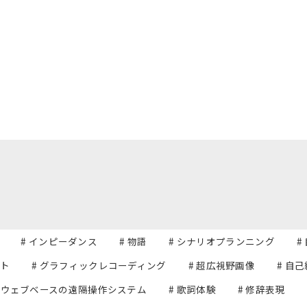
# インピーダンス
# 物語
# シナリオプランニング
#
ット
# グラフィックレコーディング
# 超広視野画像
# 自
# ウェブベースの遠隔操作システム
# 歌詞体験
# 修辞表現