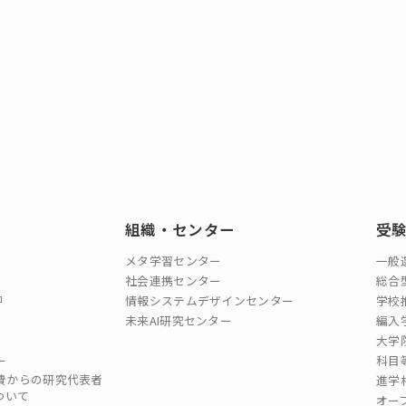
組織・センター
受
メタ学習センター
一般
社会連携センター
総合
情報システムデザインセンター
学校
未来AI研究センター
編入
大学
ー
科目
費からの研究代表者
進学
ついて
オー