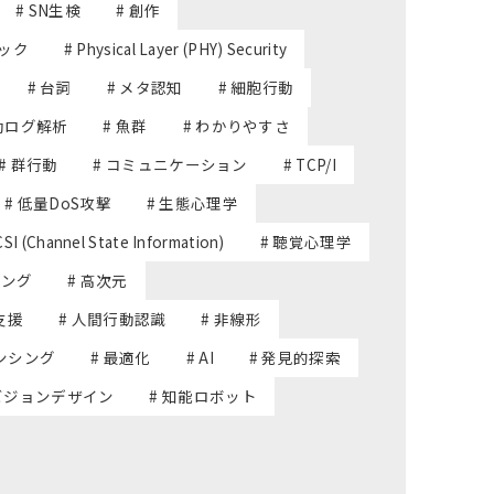
# SN生検
# 創作
テック
# Physical Layer (PHY) Security
# 台詞
# メタ認知
# 細胞行動
行動ログ解析
# 魚群
# わかりやすさ
# 群行動
# コミュニケーション
# TCP/I
# 低量DoS攻撃
# 生態心理学
CSI (Channel State Information)
# 聴覚心理学
シング
# 高次元
支援
# 人間行動認識
# 非線形
ンシング
# 最適化
# AI
# 発見的探索
 ビジョンデザイン
# 知能ロボット