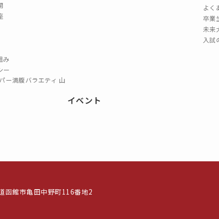
開
よく
座
卒業
未来
入試
組み
シー
パー満腹バラエティ 山
イベント
北海道函館市亀田中野町116番地2