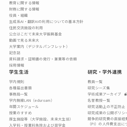
教育に関する情報
財務に関する情報
役員・組織
生成系AI・翻訳AIの利用についての基本方針
住民交流施設の利用
公立はこだて未来大学振興基金
動画で見る未来大
大学案内（デジタルパンフレット）
記念誌
資料請求・証明書の発行・兼業等の依頼
採用情報
学生生活
研究・学外連携
学内規則
教員一覧
各種届出書類
研究シーズ集
事務局一覧
学術成果アーカイブ
学内無線LAN（eduroam）
名誉教授一覧
年間スケジュール
研究活動上の不正防止
授業のすすめ
研究成果の公開ポリシ
競争的研究費の直接経
厚生施設等（大学施設、未来大生協）
（PI）の⼈件費⽀出に
入学料・授業料免除および奨学金