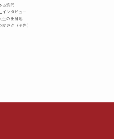
ある質問
生インタビュー
大生の出身地
の変更点（予告）