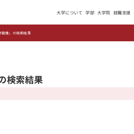
大学について
学部
大学院
就職支援
大学について
学部
大学院
就職支援
学生生活
研究・学外連携
野画像」の検索結果
施設紹介
高度ICT演習
建学の理念
沿革
未来大のデータサイエ
 の検索結果
学術交流ネットワーク
ンス
公立はこだて未来大学
地域の大学間連携
サテライトラボ
教育に関する情報
財務に関する情報
生成系AI・翻訳AIの利
住民交流施設の利用
用についての基本方針