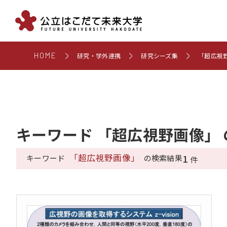
HOME
研究・学外連携
研究シーズ集
「超広視
キーワード 「超広視野画像」
「超広視野画像」
1
キーワード
の検索結果
件