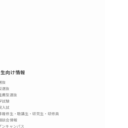
験生向け情報
選抜
型選抜
推薦型選抜
学試験
院入試
等履修生・聴講生・研究生・研修員
相談会情報
プンキャンパス