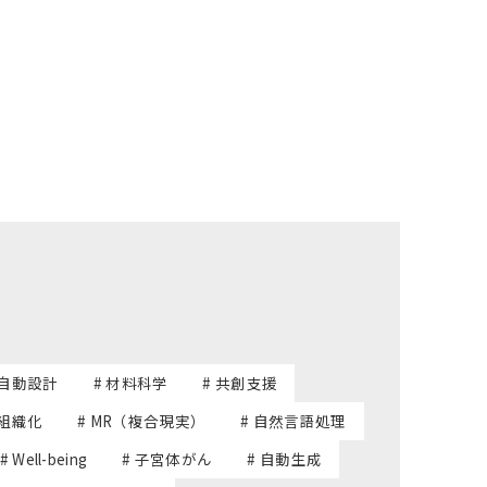
 自動設計
# 材料科学
# 共創支援
己組織化
# MR（複合現実）
# 自然言語処理
# Well-being
# 子宮体がん
# 自動生成