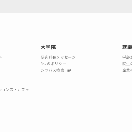
大学院
就
科
研究科長メッセージ
学部
3つのポリシー
院生
シラバス検索
企業
クションズ・カフェ