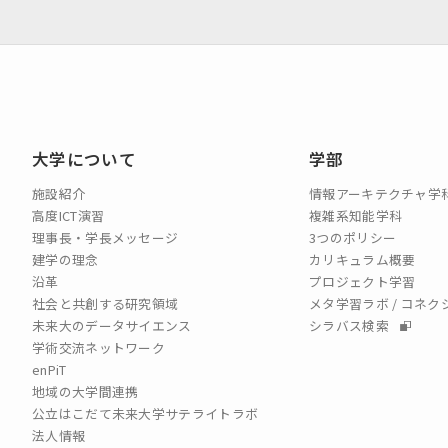
大学について
学部
施設紹介
情報アーキテクチャ学
高度ICT演習
複雑系知能学科
理事長・学長メッセージ
3つのポリシー
建学の理念
カリキュラム概要
沿革
プロジェクト学習
社会と共創する研究領域
メタ学習ラボ / コネ
未来大のデータサイエンス
シラバス検索
学術交流ネットワーク
enPiT
地域の大学間連携
公立はこだて未来大学サテライトラボ
法人情報