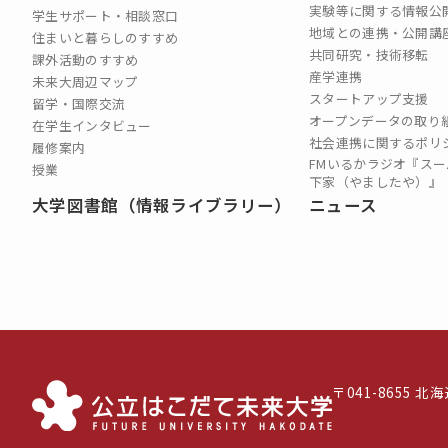
実験等に関する情報公
学生サポート・相談窓口
地域との連携・公開講
住まいと暮らしのすすめ
共同研究・技術移転
課外活動のすすめ
産学連携
未来大周辺マップ
スタートアップ支援
留学・国際交流
オープンデータの取り
在学生インタビュー
社会連携に関するポリ
履修案内
FMいるかラジオ『スー
授業
下家（やましたや）』
大学図書館（情報ライブラリー）
ニュース
〒041-8655 