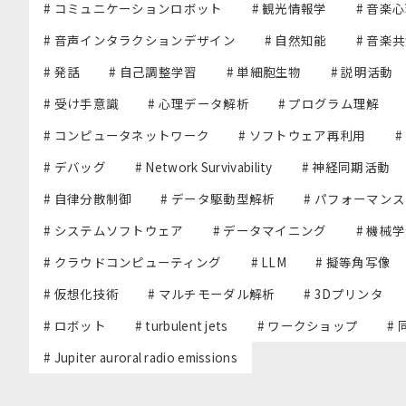
# コミュニケーションロボット
# 観光情報学
# 音楽
# 音声インタラクションデザイン
# 自然知能
# 音楽
# 発話
# 自己調整学習
# 単細胞生物
# 説明活動
# 受け手意識
# 心理データ解析
# プログラム理解
# コンピュータネットワーク
# ソフトウェア再利用
#
# デバッグ
# Network Survivability
# 神経同期活動
# 自律分散制御
# データ駆動型解析
# パフォーマン
# システムソフトウェア
# データマイニング
# 機械
# クラウドコンピューティング
# LLM
# 擬等角写像
# 仮想化技術
# マルチモーダル解析
# 3Dプリンタ
# ロボット
# turbulent jets
# ワークショップ
#
# Jupiter auroral radio emissions