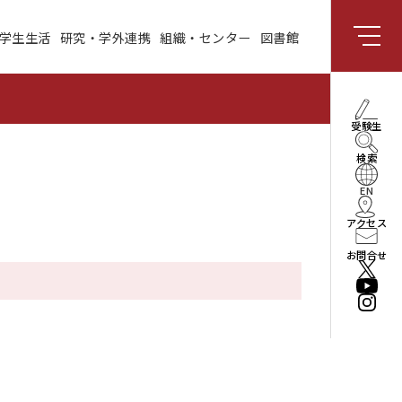
学生生活
研究・学外連携
組織・センター
図書館
組織・センター
図書館
受験生向け情報
理事長・学長メッセー
受験生
ジ
検索
社会と共創する研究領
域
EN
アクセス
enPiT
お問合せ
法人情報
役員・組織
公立はこだて未来大学
振興基金