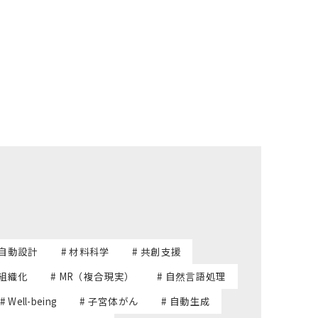
 自動設計
# 材料科学
# 共創支援
己組織化
# MR（複合現実）
# 自然言語処理
# Well-being
# 子宮体がん
# 自動生成