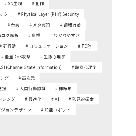
# SN生検
# 創作
テック
# Physical Layer (PHY) Security
# 台詞
# メタ認知
# 細胞行動
行動ログ解析
# 魚群
# わかりやすさ
# 群行動
# コミュニケーション
# TCP/I
# 低量DoS攻撃
# 生態心理学
CSI (Channel State Information)
# 聴覚心理学
シング
# 高次元
支援
# 人間行動認識
# 非線形
ンシング
# 最適化
# AI
# 発見的探索
 ビジョンデザイン
# 知能ロボット