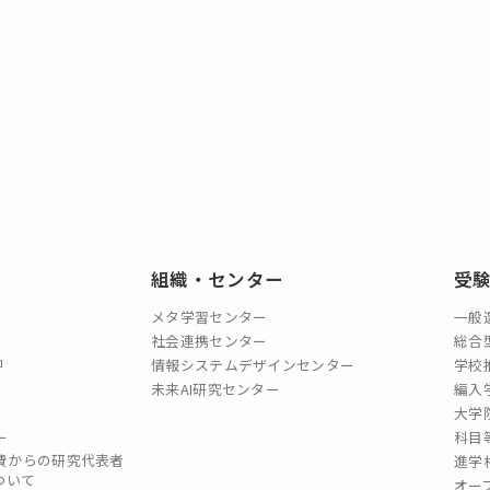
組織・センター
受
メタ学習センター
一般
社会連携センター
総合
情報システムデザインセンター
学校
未来AI研究センター
編入
大学
ー
科目
費からの研究代表者
進学
ついて
オー