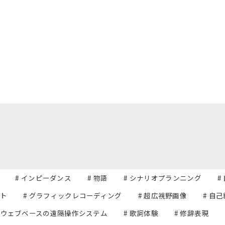
# インピーダンス
# 物語
# シナリオプランニング
#
ット
# グラフィックレコーディング
# 超広視野画像
# 自
# ウェブベースの遠隔操作システム
# 歌詞体験
# 修辞表現