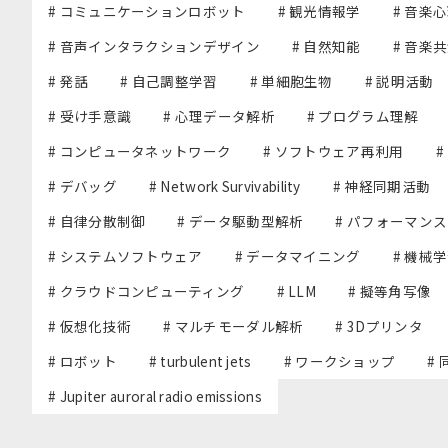
# コミュニケーションロボット
# 観光情報学
# 音楽
# 音声インタラクションデザイン
# 自然知能
# 音楽
# 発話
# 自己調整学習
# 単細胞生物
# 説明活動
# 受け手意識
# 心理データ解析
# プログラム理解
# コンピュータネットワーク
# ソフトウェア再利用
#
# デバッグ
# Network Survivability
# 神経同期活動
# 自律分散制御
# データ駆動型解析
# パフォーマン
# システムソフトウェア
# データマイニング
# 機械
# クラウドコンピューティング
# LLM
# 擬等角写像
# 仮想化技術
# マルチモーダル解析
# 3Dプリンタ
# ロボット
# turbulent jets
# ワークショップ
#
# Jupiter auroral radio emissions