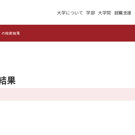
大学について
学部
大学院
就職支援
大学について
学部
大学院
就職支援
学生生活
研究・学外連携
」の検索結果
施設紹介
高度ICT演習
建学の理念
沿革
未来大のデータサイエ
結果
学術交流ネットワーク
ンス
公立はこだて未来大学
地域の大学間連携
サテライトラボ
教育に関する情報
財務に関する情報
生成系AI・翻訳AIの利
住民交流施設の利用
用についての基本方針