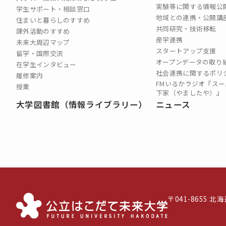
実験等に関する情報公
学生サポート・相談窓口
地域との連携・公開講
住まいと暮らしのすすめ
共同研究・技術移転
課外活動のすすめ
産学連携
未来大周辺マップ
スタートアップ支援
留学・国際交流
オープンデータの取り
在学生インタビュー
社会連携に関するポリ
履修案内
FMいるかラジオ『スー
授業
下家（やましたや）』
大学図書館（情報ライブラリー）
ニュース
〒041-8655 