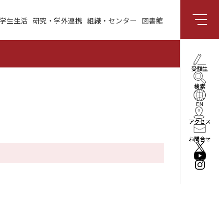
学生生活
研究・学外連携
組織・センター
図書館
組織・センター
図書館
受験生向け情報
理事長・学長メッセー
受験生
ジ
検索
社会と共創する研究領
域
EN
アクセス
enPiT
お問合せ
法人情報
役員・組織
公立はこだて未来大学
振興基金