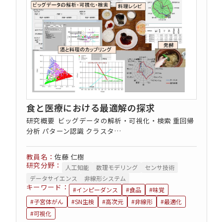
コンセプト動画
食と医療における最適解の探求
研究概要 ビッグデータの解析・可視化・検索 重回帰
分析 パターン認識 クラスタ…
佐藤 仁樹
研究分野：
人工知能
数理モデリング
センサ技術
データサイエンス
非線形システム
キーワード：
#インピーダンス
#食品
#味覚
#子宮体がん
#SN生検
#高次元
#非線形
#最適化
#可視化