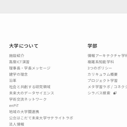
大学について
学部
施設紹介
情報アーキテクチャ学
高度ICT演習
複雑系知能学科
理事長・学長メッセージ
3つのポリシー
建学の理念
カリキュラム概要
沿革
プロジェクト学習
社会と共創する研究領域
メタ学習ラボ / コネ
未来大のデータサイエンス
シラバス検索
学術交流ネットワーク
enPiT
地域の大学間連携
公立はこだて未来大学サテライトラボ
法人情報