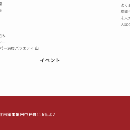
開
よく
座
卒業
未来
入試
組み
シー
パー満腹バラエティ 山
イベント
北海道函館市亀田中野町116番地2