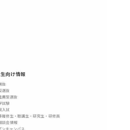
験生向け情報
選抜
型選抜
推薦型選抜
学試験
院入試
等履修生・聴講生・研究生・研修員
相談会情報
プンキャンパス