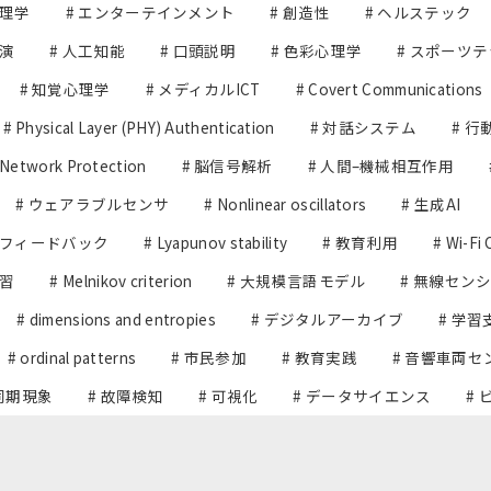
心理学
# エンターテインメント
# 創造性
# ヘルステック
共演
# 人工知能
# 口頭説明
# 色彩心理学
# スポーツ
# 知覚心理学
# メディカルICT
# Covert Communications
# Physical Layer (PHY) Authentication
# 対話システム
# 
 Network Protection
# 脳信号解析
# 人間–機械相互作用
# ウェアラブルセンサ
# Nonlinear oscillators
# 生成AI
スフィードバック
# Lyapunov stability
# 教育利用
# Wi-Fi 
学習
# Melnikov criterion
# 大規模言語モデル
# 無線セン
# dimensions and entropies
# デジタルアーカイブ
# 学習
# ordinal patterns
# 市民参加
# 教育実践
# 音響車両セ
 同期現象
# 故障検知
# 可視化
# データサイエンス
#