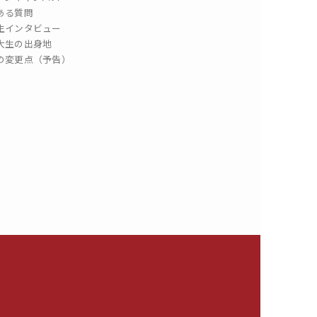
ある質問
生インタビュー
大生の出身地
の変更点（予告）