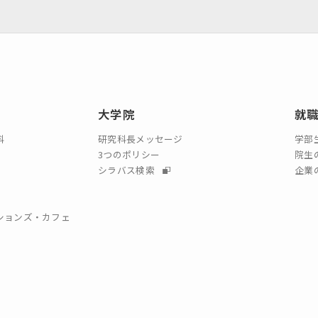
大学院
就
科
研究科長メッセージ
学部
3つのポリシー
院生
シラバス検索
企業
クションズ・カフェ