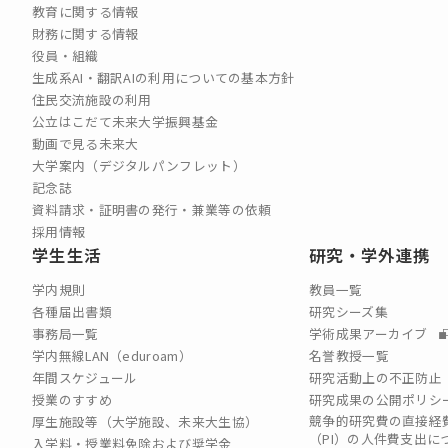
教育に関する情報
財務に関する情報
役員・組織
生成系AI・翻訳AIの利用についての基本方針
住民交流施設の利用
公立はこだて未来大学振興基金
動画で見る未来大
大学案内（デジタルパンフレット）
記念誌
資料請求・証明書の発行・兼業等の依頼
採用情報
学生生活
研究・学外連携
学内規則
教員一覧
各種届出書類
研究シーズ集
事務局一覧
学術成果アーカイブ
学内無線LAN（eduroam）
名誉教授一覧
年間スケジュール
研究活動上の不正防止
授業のすすめ
研究成果の公開ポリシ
競争的研究費の直接経
厚生施設等（大学施設、未来大生協）
（PI）の⼈件費⽀出に
入学料・授業料免除および奨学金