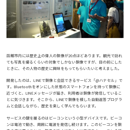
EN
アクセス
お問合せ
函館市内には歴史上の偉人の銅像が20点ほどあります。観光で訪れ
ても写真を撮るくらいの対象でしかない銅像ですが、目の前にした
ときに、その人物の歴史に興味をもってもらいたいと考えました。
開発したのは、LINEで銅像と会話できるサービス「@ハナセル」で
す。Bluetoothをオンにした状態のスマートフォンを持って銅像に
コンセプト動画
近づくと、LINEメッセージが届き、利用者は銅像が発信しているこ
とに気づきます。そこから、LINEで銅像を模した自動返答プログラ
ムと会話しながら、歴史を楽しく学んでもらいます。
サービスの鍵を握るのはビーコンという小型デバイスです。ビーコ
ンは電池で動き、周囲に電波を発信し続けます。このビーコンを銅