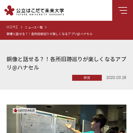
HOME
ニュース一覧
大学について
銅像と話せる？！各所旧跡巡りが楽しくなるアプリ@ハナセル
学部
大学院
銅像と話せる？！各所旧跡巡りが楽しくなるアプ
就職支援
リ@ハナセル
学生生活
2020.03.28
研究
研究・学外連携
組織・センター
図書館
受験生向け情報