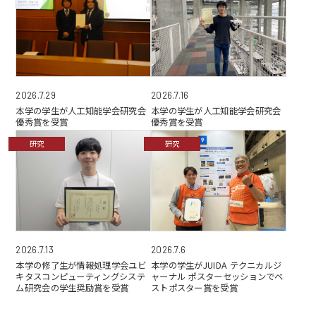
2026.7.29
2026.7.16
本学の学生が人工知能学会研究会
本学の学生が人工知能学会研究会
優秀賞を受賞
優秀賞を受賞
研究
研究
2026.7.6
2026.7.13
本学の学生がJUIDA テクニカルジ
本学の修了生が情報処理学会ユビ
ャーナル ポスターセッションでベ
キタスコンピューティングシステ
ストポスター賞を受賞
ム研究会の学生奨励賞を受賞