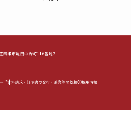
北海道函館市亀田中野町116番地2
ー
資料請求・証明書の発行・兼業等の依頼
採用情報