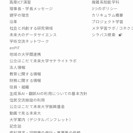
高度ICT演習
複雑系知能学科
理事長・学長メッセージ
3つのポリシー
建学の理念
カリキュラム概要
沿革
プロジェクト学習
社会と共創する研究領域
メタ学習ラボ / コネ
未来大のデータサイエンス
シラバス検索
学術交流ネットワーク
enPiT
地域の大学間連携
公立はこだて未来大学サテライトラボ
法人情報
教育に関する情報
財務に関する情報
役員・組織
生成系AI・翻訳AIの利用についての基本方針
住民交流施設の利用
公立はこだて未来大学振興基金
動画で見る未来大
大学案内（デジタルパンフレット）
記念誌
資料請求・証明書の発行・兼業等の依頼