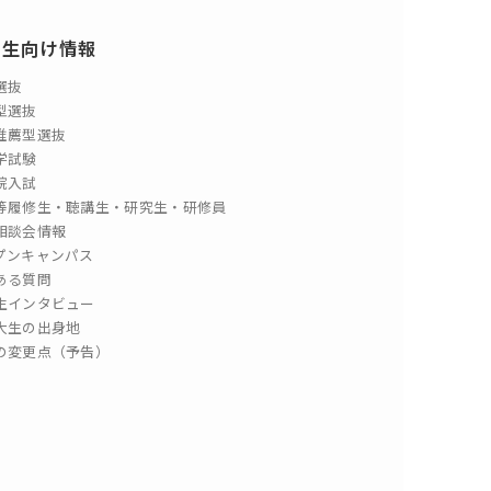
験生向け情報
選抜
型選抜
推薦型選抜
学試験
院入試
等履修生・聴講生・研究生・研修員
相談会情報
プンキャンパス
ある質問
生インタビュー
大生の出身地
の変更点（予告）