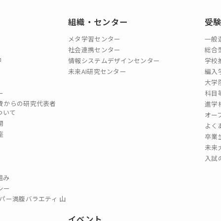
組織・センター
受
メタ学習センター
一般
社会連携センター
総合
情報システムデザインセンター
学校
未来AI研究センター
編入
大学
ー
科目
費からの研究代表者
進学
ついて
オー
開
よく
座
卒業
未来
入試
組み
シー
パー満腹バラエティ 山
イベント