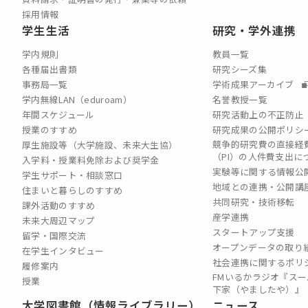
採用情報
学生生活
研究・学外連携
学内規則
教員一覧
各種届出書類
研究シーズ集
事務局一覧
学術成果アーカイブ
学内無線LAN（eduroam）
名誉教授一覧
年間スケジュール
研究活動上の不正防止
授業のすすめ
研究成果の公開ポリシ
競争的研究費の直接経
厚生施設等（大学施設、未来大生協）
（PI）の⼈件費⽀出に
入学料・授業料免除および奨学金
実験等に関する情報公
学生サポート・相談窓口
地域との連携・公開講
住まいと暮らしのすすめ
共同研究・技術移転
課外活動のすすめ
産学連携
未来大周辺マップ
スタートアップ支援
留学・国際交流
オープンデータの取り
在学生インタビュー
社会連携に関するポリ
履修案内
FMいるかラジオ『スー
授業
下家（やましたや）』
大学図書館（情報ライブラリー）
ニュース