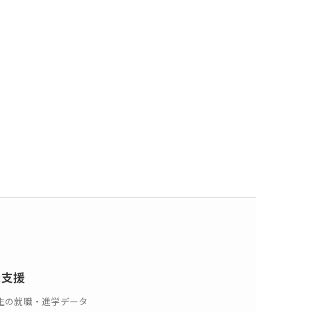
記念誌
職支援
生の就職・進学データ