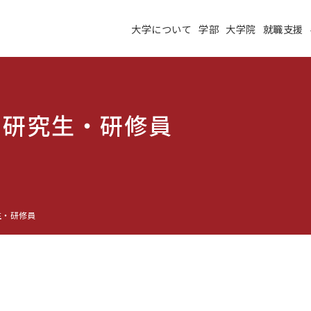
大学について
学部
大学院
就職支援
大学について
学部
大学院
就職支援
学生生活
研究・学外連携
施設紹介
高度ICT演習
・研究生・研修員
建学の理念
沿革
未来大のデータサイエ
学術交流ネットワーク
ンス
公立はこだて未来大学
生・研修員
地域の大学間連携
サテライトラボ
教育に関する情報
財務に関する情報
生成系AI・翻訳AIの利
住民交流施設の利用
用についての基本方針