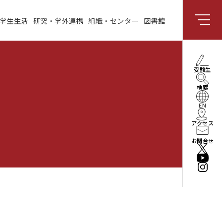
学生生活
研究・学外連携
組織・センター
図書館
組織・センター
図書館
受験生向け情報
理事長・学長メッセー
受験生
ジ
検索
社会と共創する研究領
域
EN
アクセス
enPiT
お問合せ
法人情報
役員・組織
公立はこだて未来大学
振興基金