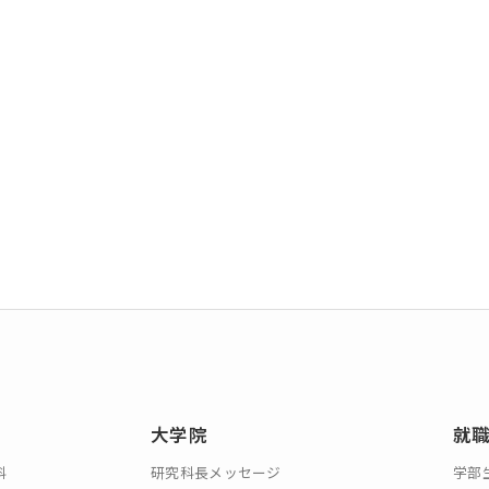
大学案内（デジタルパ
動画で見る未来大
ンフレット）
資料請求・証明書の発
採用情報
行・兼業等の依頼
EN
アクセス
お問合せ
大学院
就
科
研究科長メッセージ
学部