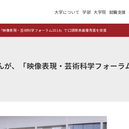
大学について
学部
大学院
就職支援
大学について
学部
大学院
就職支援
学生生活
研究・学外連携
「映像表現・芸術科学フォーラム2014」で口頭発表最優秀賞を受賞
施設紹介
高度ICT演習
建学の理念
沿革
んが、「映像表現・芸術科学フォーラム
未来大のデータサイエ
学術交流ネットワーク
ンス
公立はこだて未来大学
地域の大学間連携
サテライトラボ
教育に関する情報
財務に関する情報
生成系AI・翻訳AIの利
住民交流施設の利用
用についての基本方針