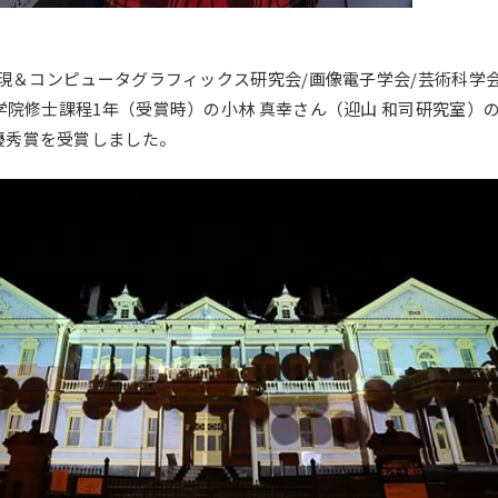
表現＆コンピュータグラフィックス研究会/画像電子学会/芸術科学
大学院修士課程1年（受賞時）の小林 真幸さん（迎山 和司研究室
優秀賞を受賞しました。