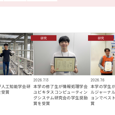
研究
研究
2026.7.6
2026.7.13
が人工知能学会研
本学の学生がJ
本学の修了生が情報処理学会
を受賞
ルジャーナル
ユビキタスコンピューティン
ョンでベス
グシステム研究会の学生奨励
賞
賞を受賞