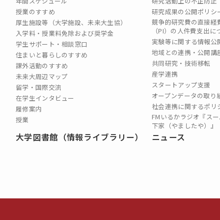
年間スケジュール
研究活動上の不正防止
授業のすすめ
研究成果の公開ポリシ
競争的研究費の直接経
厚生施設等（大学施設、未来大生協）
（PI）の⼈件費⽀出に
入学料・授業料免除および奨学金
実験等に関する情報公
学生サポート・相談窓口
地域との連携・公開講
住まいと暮らしのすすめ
共同研究・技術移転
課外活動のすすめ
産学連携
未来大周辺マップ
スタートアップ支援
留学・国際交流
オープンデータの取り
在学生インタビュー
社会連携に関するポリ
履修案内
FMいるかラジオ『スー
授業
下家（やましたや）』
大学図書館（情報ライブラリー）
ニュース