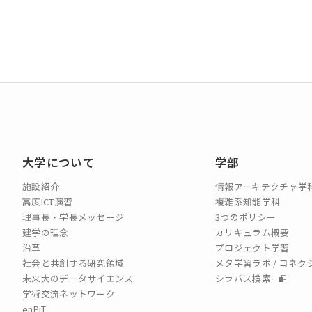
大学について
学部
施設紹介
情報アーキテクチャ学
高度ICT演習
複雑系知能学科
理事長・学長メッセージ
3つのポリシー
建学の理念
カリキュラム概要
沿革
プロジェクト学習
社会と共創する研究領域
メタ学習ラボ / コネ
未来大のデータサイエンス
シラバス検索
学術交流ネットワーク
enPiT