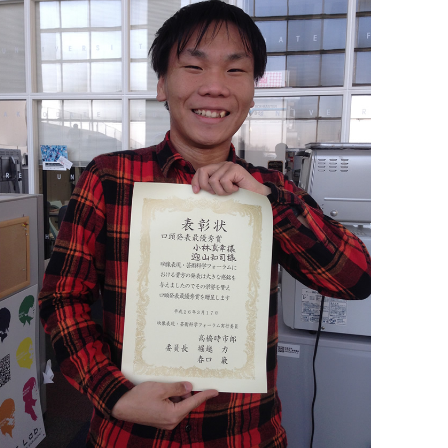
大学案内（デジタルパ
動画で見る未来大
ンフレット）
資料請求・証明書の発
採用情報
行・兼業等の依頼
EN
アクセス
お問合せ