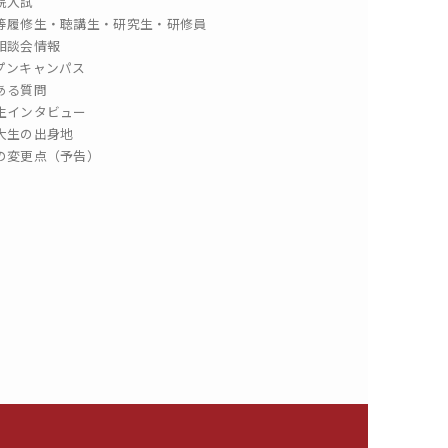
院入試
等履修生・聴講生・研究生・研修員
相談会情報
プンキャンパス
ある質問
生インタビュー
大生の出身地
の変更点（予告）