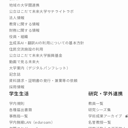
地域の大学間連携
公立はこだて未来大学サテライトラボ
法人情報
教育に関する情報
財務に関する情報
役員・組織
生成系AI・翻訳AIの利用についての基本方針
住民交流施設の利用
公立はこだて未来大学振興基金
動画で見る未来大
大学案内（デジタルパンフレット）
記念誌
資料請求・証明書の発行・兼業等の依頼
採用情報
学生生活
研究・学外連携
学内規則
教員一覧
各種届出書類
研究シーズ集
事務局一覧
学術成果アーカイブ
学内無線LAN（eduroam）
名誉教授一覧