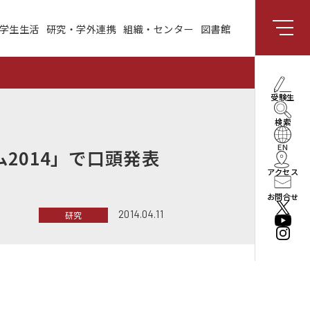
学生生活
研究・学外連携
組織・センター
図書館
組織・センター
図書館
受験生向け情報
理事長・学長メッセー
受験生
ジ
検索
社会と共創する研究領
域
EN
2014」で口頭発表
アクセス
enPiT
お問合せ
2014.04.11
研究
法人情報
役員・組織
公立はこだて未来大学
振興基金