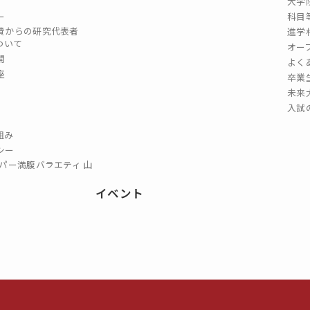
大学
ー
科目
費からの研究代表者
進学
ついて
オー
開
よく
座
卒業
未来
入試
組み
シー
パー満腹バラエティ 山
イベント