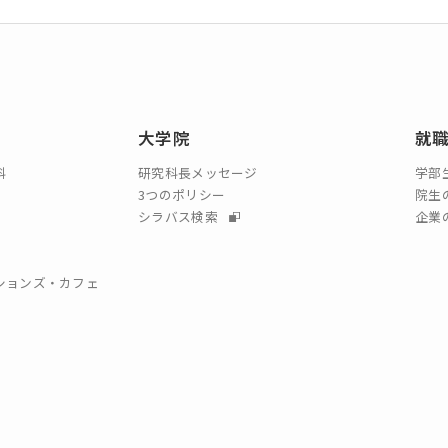
大学院
就
科
研究科長メッセージ
学部
3つのポリシー
院生
シラバス検索
企業
クションズ・カフェ