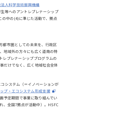
発法人科学技術振興機構
 学生等へのアントレプレナーシップ
この中の(4)に準じた活動で、拠点
地方都市圏としての未来を、行政区
、地域外の方々にも広く道南の特
トレプレナーシッププログラムの
記事だけでなく、広く地域社会全体
エコシステム（＝イノベーションが
アップ・エコシステム形成支援
計画予定期間で事業に取り組んでい
れ、全国7拠点が活動中）。HSFC