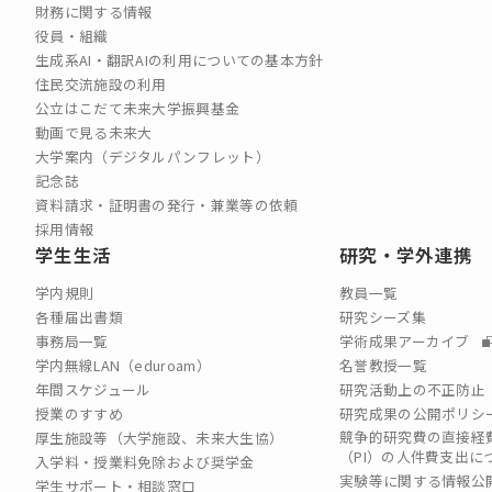
財務に関する情報
役員・組織
生成系AI・翻訳AIの利用についての基本方針
住民交流施設の利用
公立はこだて未来大学振興基金
動画で見る未来大
大学案内（デジタルパンフレット）
記念誌
資料請求・証明書の発行・兼業等の依頼
採用情報
学生生活
研究・学外連携
学内規則
教員一覧
各種届出書類
研究シーズ集
事務局一覧
学術成果アーカイブ
学内無線LAN（eduroam）
名誉教授一覧
年間スケジュール
研究活動上の不正防止
授業のすすめ
研究成果の公開ポリシ
競争的研究費の直接経
厚生施設等（大学施設、未来大生協）
（PI）の⼈件費⽀出に
入学料・授業料免除および奨学金
実験等に関する情報公
学生サポート・相談窓口