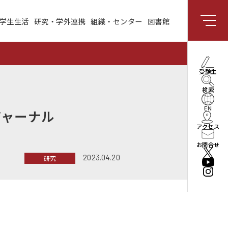
学生生活
研究・学外連携
組織・センター
図書館
組織・センター
図書館
受験生向け情報
理事長・学長メッセー
受験生
ジ
検索
社会と共創する研究領
域
EN
ジャーナル
アクセス
enPiT
お問合せ
2023.04.20
研究
法人情報
役員・組織
公立はこだて未来大学
振興基金