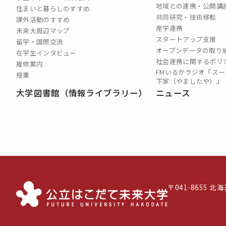
地域との連携・公開講
住まいと暮らしのすすめ
共同研究・技術移転
課外活動のすすめ
産学連携
未来大周辺マップ
スタートアップ支援
留学・国際交流
オープンデータの取り
在学生インタビュー
社会連携に関するポリ
履修案内
FMいるかラジオ『スー
授業
下家（やましたや）』
大学図書館（情報ライブラリー）
ニュース
〒041-8655 