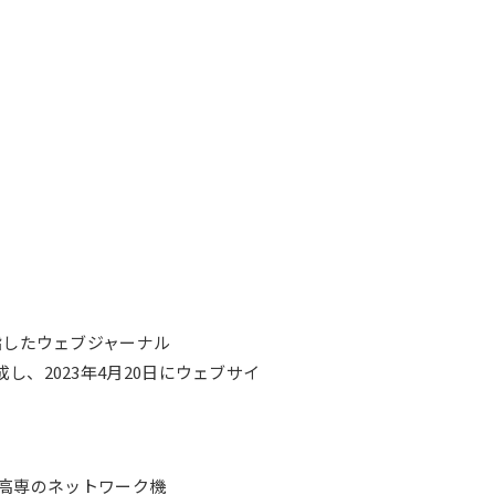
記念誌
指したウェブジャーナル
成し、
2023年4月20日
にウェブサイ
・高専のネットワーク機