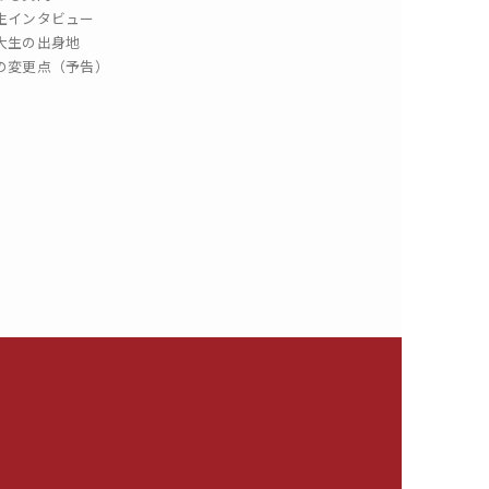
生インタビュー
大生の出身地
の変更点（予告）