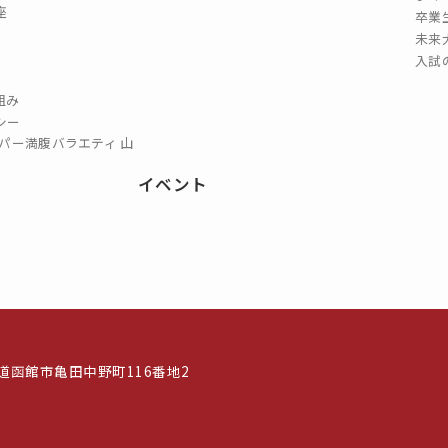
座
卒業
未来
入試
組み
シー
パー満腹バラエティ 山
イベント
北海道函館市亀田中野町116番地2