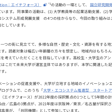
*1
 Creation：エイチフォース）
の活動の一環として、
国立研究開
います。 同事業の活動は、(1) 大学教員等の起業活動支援、(2)
市のエコシステム形成発展支援 の4つの柱からなり、今回の取り組みは
的としています。
道南を一つの街に見立てて、多様な自然・歴史・文化・資源を有する
ます。読者対象は幅広い年齢層の方々を想定し、地域内はもちろん
来を考えていただくことを目指しています。高校生・大学生のアン
立はこだて未来大学が運営主体ではありますが、本学に関連した
です。
イノベーションの促進支援や、大学が立地する地域のイノベーション
プログラムで、このうち「
大学・エコシステム推進型 スタート
C（エイチフォース）が
2022年度
の採択拠点の1つとして5年間の
仙台／広島の3拠点が、
2021年度
は京阪神／東京／名古屋が採択さ
館高専が、「共同機関」として参加しています。