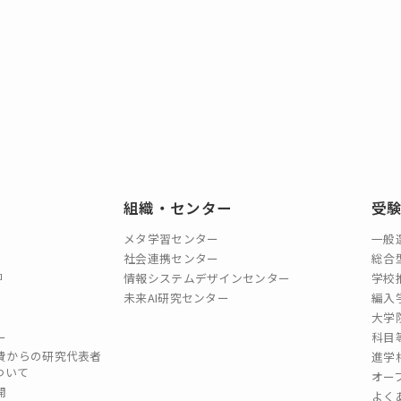
組織・センター
受
メタ学習センター
一般
社会連携センター
総合
情報システムデザインセンター
学校
未来AI研究センター
編入
大学
ー
科目
費からの研究代表者
進学
ついて
オー
開
よく