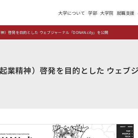
大学について
学部
大学院
就職支援
大学について
学部
大学院
就職支援
学生生活
研究・学外連携
）啓発を目的とした ウェブジャーナル「DONAN.city」を公開
施設紹介
高度ICT演習
建学の理念
沿革
起業精神）啓発を目的とした ウェブ
未来大のデータサイエ
学術交流ネットワーク
ンス
公立はこだて未来大学
地域の大学間連携
サテライトラボ
教育に関する情報
財務に関する情報
生成系AI・翻訳AIの利
住民交流施設の利用
用についての基本方針