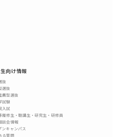
験生向け情報
選抜
型選抜
推薦型選抜
学試験
院入試
等履修生・聴講生・研究生・研修員
相談会情報
プンキャンパス
ある質問