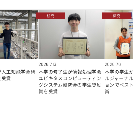
研究
研究
2026.7.6
2026.7.13
が人工知能学会研
本学の学生がJ
本学の修了生が情報処理学会
を受賞
ルジャーナル
ユビキタスコンピューティン
ョンでベス
グシステム研究会の学生奨励
賞
賞を受賞