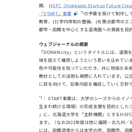
関、
HSFC（Hokkaido Startup Future
*1
「START」事業
の予算を受けて制作して
教育、(3) 学内体制の整備、(4) 拠点都
都市・函館を中心とする道南圏への貢献を目
ウェブジャーナルの概要
「DONAN.city」というタイトルには、
域を超えて構想しようという思いを込めてい
色や可能性を知っていただき、共に地域の未
教材としての活用も視野に入れています。公
に目を向けて、記事内容を構成していく方針
*1
： START事業は、大学のシーズからの
生まれ続ける環境）の形成支援を目的とした
」に、北海道大学を「主幹機関」とするHSF
ます。（なお
2022年度
は他に福岡・北九州／
には、函館道南からは本学の他、函館市、函