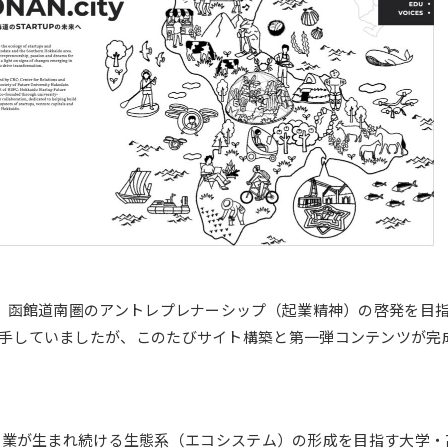
大学案内（デジタルパ
動画で見る未来大
ンフレット）
資料請求・証明書の発
採用情報
行・兼業等の依頼
EN
アクセス
お問合せ
は、函館道南圏のアントレプレナーシップ（起業精神）の啓発を目
手していましたが、このたびサイト構築と第一弾コンテンツが完
業や起業が生まれ続ける生態系（エコシステム）の形成を目指す大学