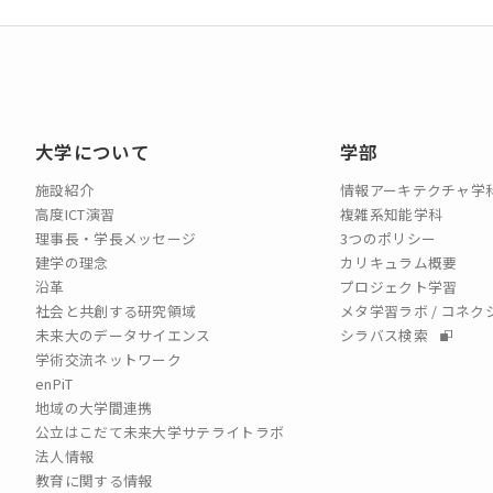
大学について
学部
施設紹介
情報アーキテクチャ学
高度ICT演習
複雑系知能学科
理事長・学長メッセージ
3つのポリシー
建学の理念
カリキュラム概要
沿革
プロジェクト学習
社会と共創する研究領域
メタ学習ラボ / コネ
未来大のデータサイエンス
シラバス検索
学術交流ネットワーク
enPiT
地域の大学間連携
公立はこだて未来大学サテライトラボ
法人情報
教育に関する情報