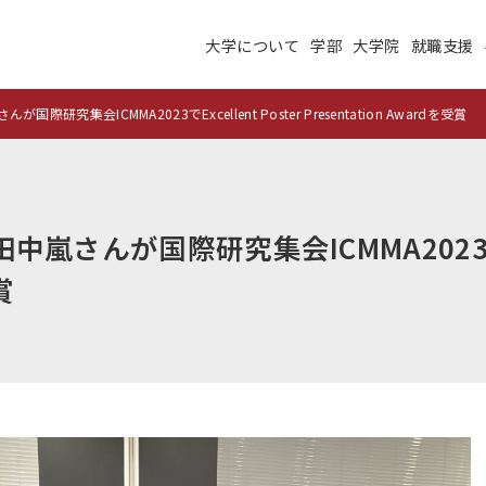
大学について
学部
大学院
就職支援
大学について
学部
大学院
就職支援
学生生活
研究・学外連携
究集会ICMMA2023でExcellent Poster Presentation Awardを受賞
施設紹介
高度ICT演習
建学の理念
沿革
さんが国際研究集会ICMMA2023でExce
未来大のデータサイエ
学術交流ネットワーク
賞
ンス
公立はこだて未来大学
地域の大学間連携
サテライトラボ
教育に関する情報
財務に関する情報
生成系AI・翻訳AIの利
住民交流施設の利用
用についての基本方針