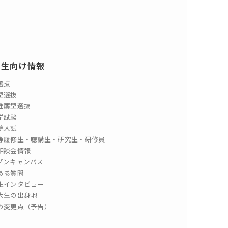
験生向け情報
選抜
型選抜
推薦型選抜
学試験
院入試
等履修生・聴講生・研究生・研修員
相談会情報
プンキャンパス
ある質問
生インタビュー
大生の出身地
の変更点（予告）