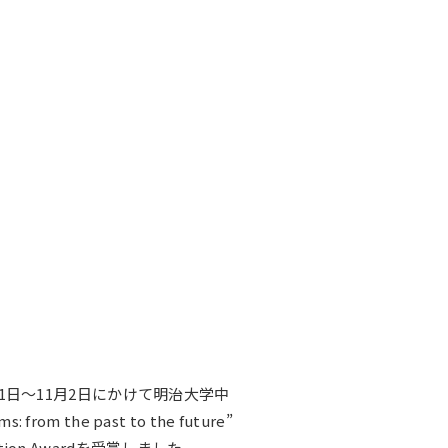
記念誌
31日
～11月2日にかけて明治大学中
rom the past to the future”
ntation Awardを受賞しました。