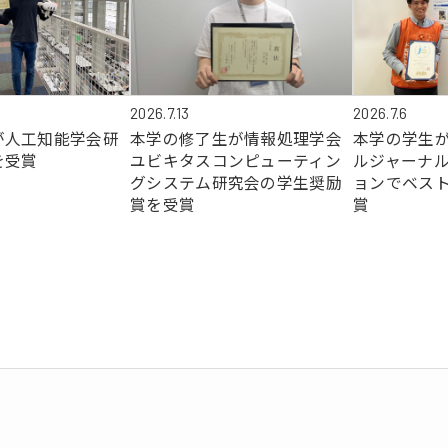
2026.7.6
2026.7.13
が人工知能学会研
本学の学生がJ
本学の修了生が情報処理学会
を受賞
ルジャーナル
ユビキタスコンピューティン
ョンでベス
グシステム研究会の学生奨励
賞
賞を受賞