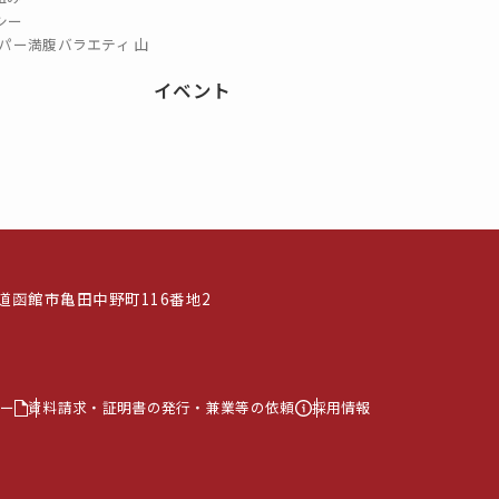
シー
パー満腹バラエティ 山
イベント
北海道函館市亀田中野町116番地2
ー
資料請求・証明書の発行・兼業等の依頼
採用情報