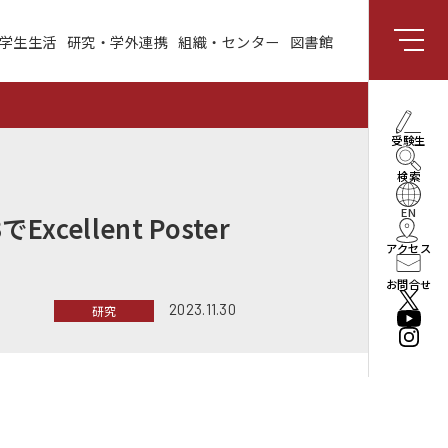
学生生活
研究・学外連携
組織・センター
図書館
組織・センター
図書館
受験生向け情報
理事長・学長メッセー
受験生
ジ
検索
社会と共創する研究領
域
EN
llent Poster
アクセス
enPiT
お問合せ
2023.11.30
研究
法人情報
役員・組織
公立はこだて未来大学
振興基金