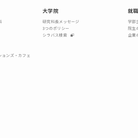
大学院
就
科
研究科長メッセージ
学部
3つのポリシー
院生
シラバス検索
企業
クションズ・カフェ