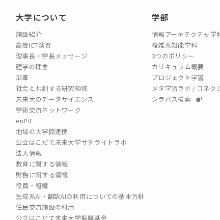
大学について
学部
施設紹介
情報アーキテクチャ学
高度ICT演習
複雑系知能学科
理事長・学長メッセージ
3つのポリシー
建学の理念
カリキュラム概要
沿革
プロジェクト学習
社会と共創する研究領域
メタ学習ラボ / コネ
未来大のデータサイエンス
シラバス検索
学術交流ネットワーク
enPiT
地域の大学間連携
公立はこだて未来大学サテライトラボ
法人情報
教育に関する情報
財務に関する情報
役員・組織
生成系AI・翻訳AIの利用についての基本方針
住民交流施設の利用
公立はこだて未来大学振興基金