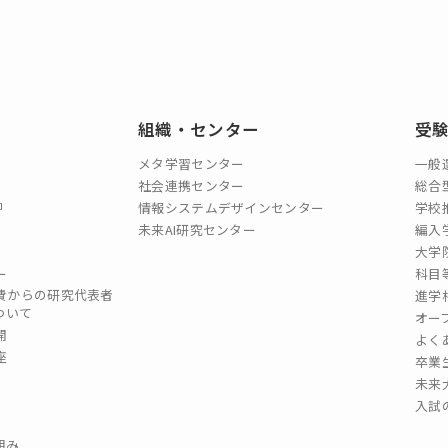
組織・センター
受
メタ学習センター
一般
社会連携センター
総合
情報システムデザインセンター
学校
未来AI研究センター
編入
大学
ー
科目
費からの研究代表者
進学
ついて
オー
開
よく
座
卒業
未来
入試
組み