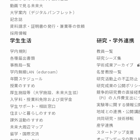
動画で見る未来大
大学案内（デジタルパンフレット）
記念誌
資料請求・証明書の発行・兼業等の依頼
採用情報
学生生活
研究・学外連携
学内規則
教員一覧
各種届出書類
研究シーズ集
事務局一覧
学術成果アーカイブ
学内無線LAN（eduroam）
名誉教授一覧
年間スケジュール
研究活動上の不正防止
授業のすすめ
研究成果の公開ポリシ
競争的研究費の直接経
厚生施設等（大学施設、未来大生協）
（PI）の⼈件費⽀出に
入学料・授業料免除および奨学金
実験等に関する情報公
学生サポート・相談窓口
地域との連携・公開講
住まいと暮らしのすすめ
共同研究・技術移転
課外活動のすすめ
産学連携
未来大周辺マップ
スタートアップ支援
留学・国際交流
オープンデータの取り