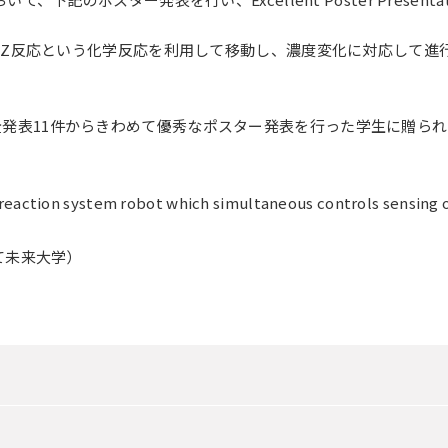
BZ反応という化学反応を利用して移動し、濃度変化に対応して進
。
on Awardは、全発表11件からきわめて優秀なポスター発表を行った学生に贈
eaction system robot which simultaneous controls sensing 
て未来大学）