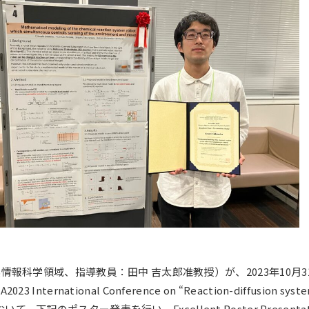
大学案内（デジタルパ
動画で見る未来大
ンフレット）
資料請求・証明書の発
採用情報
行・兼業等の依頼
EN
アクセス
お問合せ
系情報科学領域、指導教員：田中 吉太郎准教授）が、
2023年10月
tional Conference on “Reaction-diffusion systems: f
mura – において、下記のポスター発表を行い、Excellent Poster Prese