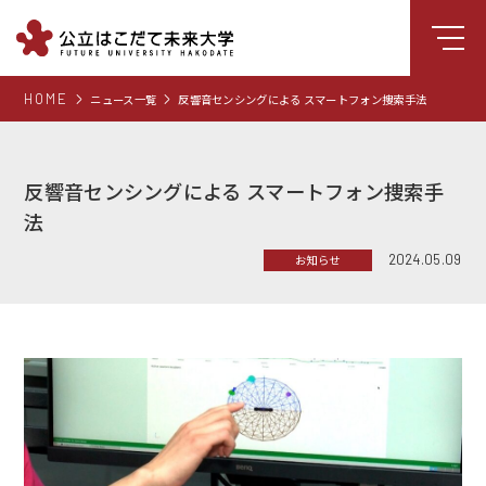
HOME
ニュース一覧
反響音センシングによる スマートフォン捜索手法
大学について
学部
反響音センシングによる スマートフォン捜索手
大学院
法
就職支援
2024.05.09
お知らせ
学生生活
研究・学外連携
組織・センター
図書館
受験生向け情報