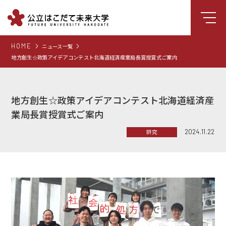
HOME
ニュース一覧
大学について
地方創生☆政策アイデアコンテスト北海道経済産業局長賞授賞式ご案内
学部
大学院
地方創生☆政策アイデアコンテスト北海道経済産
就職支援
業局長賞授賞式ご案内
学生生活
2024.11.22
研究
研究・学外連携
組織・センター
図書館
受験生向け情報