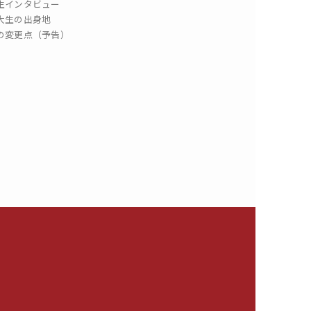
生インタビュー
大生の出身地
の変更点（予告）