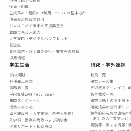
役員・組織
生成系AI・翻訳AIの利用についての基本方針
住民交流施設の利用
公立はこだて未来大学振興基金
動画で見る未来大
大学案内（デジタルパンフレット）
記念誌
資料請求・証明書の発行・兼業等の依頼
採用情報
学生生活
研究・学外連携
学内規則
教員一覧
各種届出書類
研究シーズ集
事務局一覧
学術成果アーカイブ
学内無線LAN（eduroam）
名誉教授一覧
年間スケジュール
研究活動上の不正防止
授業のすすめ
研究成果の公開ポリシ
競争的研究費の直接経
厚生施設等（大学施設、未来大生協）
（PI）の⼈件費⽀出に
入学料・授業料免除および奨学金
実験等に関する情報公
学生サポート・相談窓口