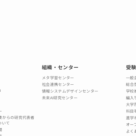
組織・センター
受
メタ学習センター
一般
社会連携センター
総合
情報システムデザインセンター
学校
未来AI研究センター
編入
大学
ー
科目
費からの研究代表者
進学
ついて
オー
開
よく