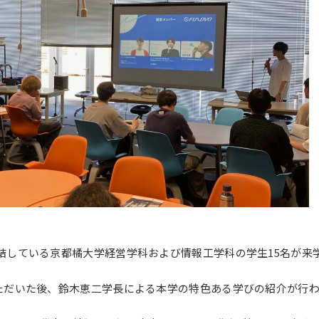
大学案内（デジタルパ
動画で見る未来大
ンフレット）
資料請求・証明書の発
採用情報
行・兼業等の依頼
EN
アクセス
お問合せ
結している京都橘大学経営学科および情報工学科の学生15名が来
ただいた後、鈴木恵二学長による本学の特色ある学びの紹介が行