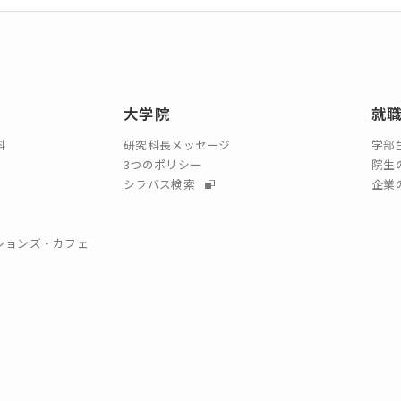
大学院
就
科
研究科長メッセージ
学部
3つのポリシー
院生
シラバス検索
企業
クションズ・カフェ