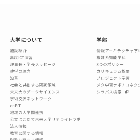
大学について
学部
施設紹介
情報アーキテクチャ学
高度ICT演習
複雑系知能学科
理事長・学長メッセージ
3つのポリシー
建学の理念
カリキュラム概要
沿革
プロジェクト学習
社会と共創する研究領域
メタ学習ラボ / コネ
未来大のデータサイエンス
シラバス検索
学術交流ネットワーク
enPiT
地域の大学間連携
公立はこだて未来大学サテライトラボ
法人情報
教育に関する情報
財務に関する情報