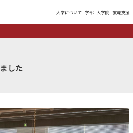
大学について
学部
大学院
就職支援
大学について
学部
大学院
就職支援
学生生活
研究・学外連携
た
施設紹介
高度ICT演習
建学の理念
沿革
ました
未来大のデータサイエ
学術交流ネットワーク
ンス
公立はこだて未来大学
地域の大学間連携
サテライトラボ
教育に関する情報
財務に関する情報
生成系AI・翻訳AIの利
住民交流施設の利用
用についての基本方針