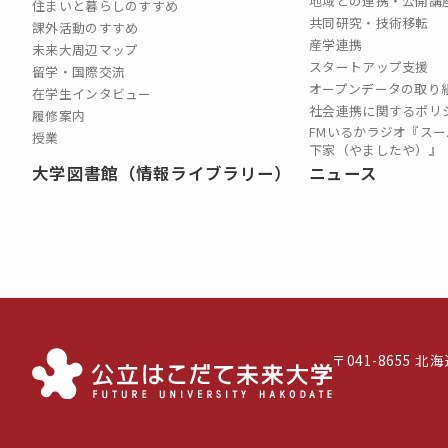
地域との連携・公開講
住まいと暮らしのすすめ
共同研究・技術移転
課外活動のすすめ
産学連携
未来大周辺マップ
スタートアップ支援
留学・国際交流
オープンデータの取り
在学生インタビュー
社会連携に関するポリ
履修案内
FMいるかラジオ『スー
授業
下家（やましたや）』
大学図書館（情報ライブラリー）
ニュース
〒041-8655 