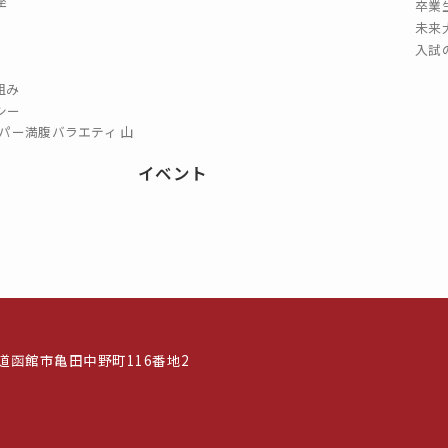
座
卒業
未来
入試
組み
シー
パー満腹バラエティ 山
イベント
北海道函館市亀田中野町116番地2