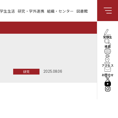
学生生活
研究・学外連携
組織・センター
図書館
組織・センター
図書館
受験生向け情報
理事長・学長メッセー
受験生
ジ
検索
社会と共創する研究領
域
EN
アクセス
enPiT
2025.08.06
研究
お問合せ
法人情報
役員・組織
公立はこだて未来大学
振興基金