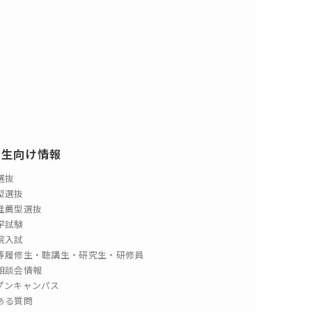
験生向け情報
選抜
型選抜
推薦型選抜
学試験
院入試
等履修生・聴講生・研究生・研修員
相談会情報
プンキャンパス
ある質問