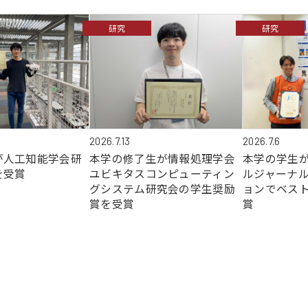
研究
研究
2026.7.6
2026.7.13
が人工知能学会研
本学の学生がJ
本学の修了生が情報処理学会
を受賞
ルジャーナル
ユビキタスコンピューティン
ョンでベス
グシステム研究会の学生奨励
賞
賞を受賞