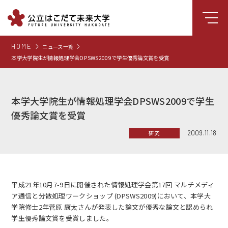
HOME
ニュース一覧
大学について
本学大学院生が情報処理学会DPSWS2009で学生優秀論文賞を受賞
学部
大学院
本学大学院生が情報処理学会DPSWS2009で学生
就職支援
優秀論文賞を受賞
学生生活
2009.11.18
研究
研究・学外連携
組織・センター
平成21年10月
7-9日に開催された情報処理学会第17回 マルチメディ
図書館
ア通信と分散処理ワークショップ (DPSWS2009)において、本学大
学院修士2年菅原 康太さんが発表した論文が優秀な論文と認められ
受験生向け情報
学生優秀論文賞を受賞しました。