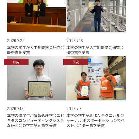
2026.7.29
2026.7.16
本学の学生が人工知能学会研究会
本学の学生が人工知能学会研究会
優秀賞を受賞
優秀賞を受賞
研究
研究
2026.7.6
2026.7.13
本学の学生がJUIDA テクニカルジ
本学の修了生が情報処理学会ユビ
ャーナル ポスターセッションでベ
キタスコンピューティングシステ
ストポスター賞を受賞
ム研究会の学生奨励賞を受賞