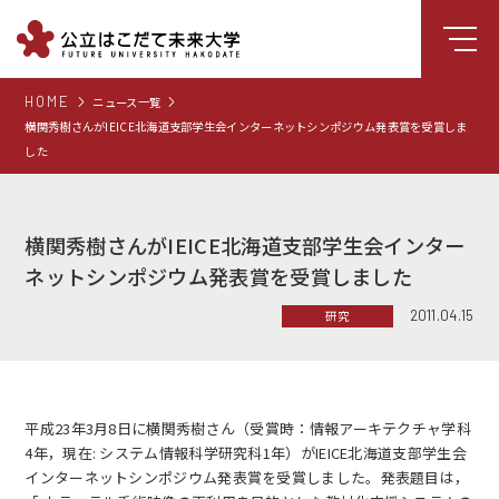
HOME
ニュース一覧
大学について
横関秀樹さんがIEICE北海道支部学生会インターネットシンポジウム発表賞を受賞しま
した
学部
大学院
横関秀樹さんがIEICE北海道支部学生会インター
就職支援
ネットシンポジウム発表賞を受賞しました
学生生活
2011.04.15
研究
研究・学外連携
組織・センター
図書館
平成23年3月8日
に横関秀樹さん（受賞時：情報アーキテクチャ学科
4年，現在: システム情報科学研究科1年）がIEICE北海道支部学生会
受験生向け情報
インターネットシンポジウム発表賞を受賞しました。発表題目は，