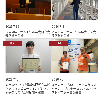
2026.7.29
2026.7.16
本学の学生が人工知能学会研究会
本学の学生が人工知能学会研究会
優秀賞を受賞
優秀賞を受賞
研究
研究
2026.7.6
2026.7.13
本学の学生がJUIDA テクニカルジ
本学の修了生が情報処理学会ユビ
ャーナル ポスターセッションでベ
キタスコンピューティングシステ
ストポスター賞を受賞
ム研究会の学生奨励賞を受賞