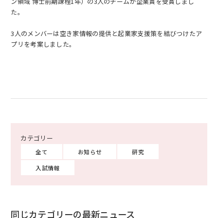
ン領域 博士前期課程1年）の3人のチームが企業賞を受賞しまし
た。
3人のメンバーは空き家情報の提供と起業家支援策を結びつけたア
プリを考案しました。
EN
アクセス
お問合せ
コンセプト動画
全て
お知らせ
研究
入試情報
同じカテゴリーの最新ニュース