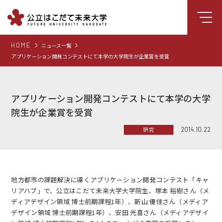
HOME
ニュース一覧
大学について
アプリケーション開発コンテストにて本学の大学院生が企業賞を受賞
学部
大学院
アプリケーション開発コンテストにて本学の大学
就職支援
院生が企業賞を受賞
学生生活
2014.10.22
研究
研究・学外連携
組織・センター
地方都市の課題解決に導くアプリケーション開発コンテスト「キャ
図書館
リアハブ」で、公立はこだて未来大学大学院生、塚本 裕樹さん（メ
ディアデザイン領域 博士前期課程1年）、新山 優佳さん（メディア
受験生向け情報
デザイン領域 博士前期課程1年）、安田 光喜さん（メディアデザイ