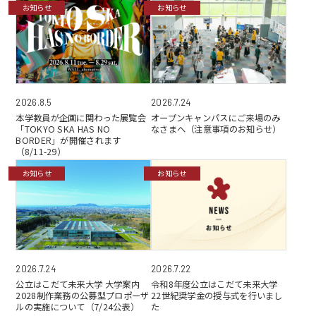
お知らせ
お知らせ
2026.7.24
2026.8.5
オープンキャンパスにご来場のみ
本学教員が企画に関わった展覧会
なさまへ（注意事項のお知らせ）
「TOKYO SKA HAS NO
BORDER」が開催されます
（8/11-29）
お知らせ
お知らせ
2026.7.24
2026.7.22
公立はこだて未来大学 大学案内
令和8年度公立はこだて未来大学
2028制作業務の公募型プロポーザ
22世紀奨学金の授与式を行いまし
ルの実施について（7/24公表）
た