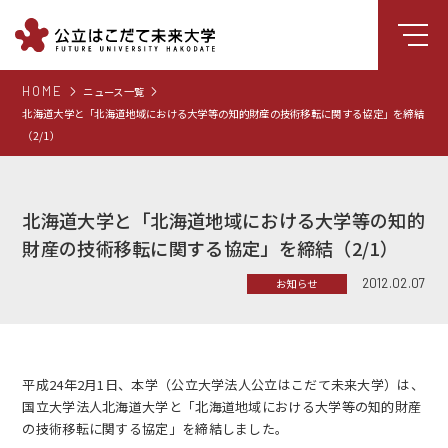
HOME
ニュース一覧
大学について
北海道大学と「北海道地域における大学等の知的財産の技術移転に関する協定」を締結
（2/1）
学部
大学院
北海道大学と「北海道地域における大学等の知的
就職支援
財産の技術移転に関する協定」を締結（2/1）
学生生活
2012.02.07
お知らせ
研究・学外連携
組織・センター
図書館
平成24年2月1日
、本学（公立大学法人公立はこだて未来大学）は、
国立大学法人北海道大学と「北海道地域における大学等の知的財産
受験生向け情報
の技術移転に関する協定」を締結しました。