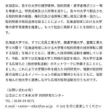
本協定は、各々の大学の建学精神、知的財産・産学連携ポリシー等
を尊重の上、研究成果及び人材等を活かし、各々の大学で創出され
る知的財産の発掘、権利化及び活用等に関し相互に連携・協力し、
知的財産の有効活用を図ることによって、北海道地域における大学
等の産学官連携を推進し、もって社会に貢献することを目的としま
す。
EN
アクセス
お問合せ
北海道大学では、すでに北見工業大学、酪農学園大学、室蘭工業大
学との間で「北海道地域における大学等の知的財産の技術移転に関
する協定」を結ぶとともに、連携した技術移転活動を展開していま
す。今般、本学では北海道大学と同様の協定を結び、同大学が主導
する広域TLO（技術移転活動）のネットワークに参画することとし
ました。これにより大学間の枠を超えた共同研究や、複数の知的財
産の活用によるイノベーションの創出が期待されるとともに、協定
コンセプト動画
を結んだ他大学と連携しながら広域の知財活動を行うものです。
（お問い合わせ先）
公立はこだて未来大学 共同研究センター
TEL：0138-34-6571
E-mail：center－ml(at)fun.ac.jp ※ (at) を＠に変更してください