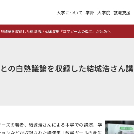
大学について
学部
大学院
就職支援
大学について
学部
大学院
就職支援
学生生活
研究・学外連携
白熱議論を収録した結城浩さん講演集『数学ガールの誕生』が出版へ
施設紹介
高度ICT演習
建学の理念
沿革
との白熱議論を収録した結城浩さん講
未来大のデータサイエ
学術交流ネットワーク
ンス
公立はこだて未来大学
地域の大学間連携
サテライトラボ
教育に関する情報
財務に関する情報
生成系AI・翻訳AIの利
住民交流施設の利用
リーズの著者、結城浩さんによる本学での講演、学
用についての基本方針
ションなどが収録された講演集「数学ガールの誕生