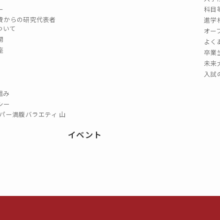
ー
科目
費からの研究代表者
進学
ついて
オー
開
よく
座
卒業
未来
入試
組み
シー
パー満腹バラエティ 山
イベント