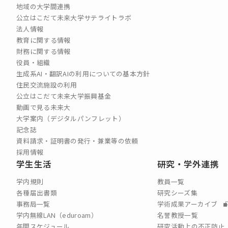
地域の大学間連携
公立はこだて未来大学サテライトラボ
法人情報
教育に関する情報
財務に関する情報
役員・組織
生成系AI・翻訳AIの利用についての基本方針
住民交流施設の利用
公立はこだて未来大学振興基金
動画で見る未来大
大学案内（デジタルパンフレット）
記念誌
資料請求・証明書の発行・兼業等の依頼
採用情報
学生生活
研究・学外連携
学内規則
教員一覧
各種届出書類
研究シーズ集
事務局一覧
学術成果アーカイブ
学内無線LAN（eduroam）
名誉教授一覧
年間スケジュール
研究活動上の不正防止