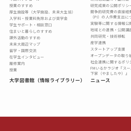
授業のすすめ
研究成果の公開ポリシ
競争的研究費の直接経
厚生施設等（大学施設、未来大生協）
（PI）の⼈件費⽀出に
入学料・授業料免除および奨学金
実験等に関する情報公
学生サポート・相談窓口
地域との連携・公開講
住まいと暮らしのすすめ
共同研究・技術移転
課外活動のすすめ
産学連携
未来大周辺マップ
スタートアップ支援
留学・国際交流
オープンデータの取り
在学生インタビュー
社会連携に関するポリ
履修案内
FMいるかラジオ『スー
授業
下家（やましたや）』
大学図書館（情報ライブラリー）
ニュース