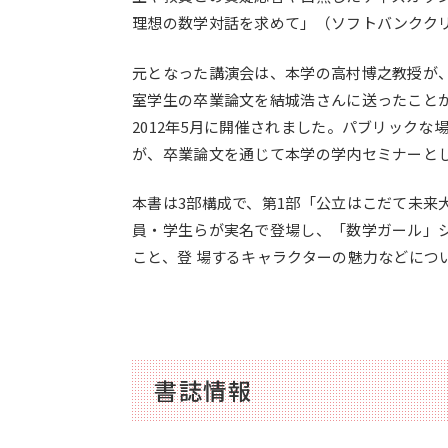
理想の数学対話を求めて」（ソフトバンクク
元となった講演会は、本学の高村博之教授が
室学生の卒業論文を結城浩さんに送ったことが
2012年5月
に開催されました。パブリックな
が、卒業論文を通じて本学の学内セミナーと
本書は3部構成で、第1部「公立はこだて未来
コンセプト動画
員・学生らが実名で登場し、「数学ガール」
こと、登 場するキャラクターの魅力などにつ
書誌情報