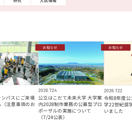
研究
入試情報
お知らせ
お知らせ
2026.7.24
2026.7.22
ャンパスにご来場
公立はこだて未来大学 大学案
令和8年度公
へ（注意事項のお
内2028制作業務の公募型プロ
学22世紀奨
ポーザルの実施について
いました
（7/24公表）