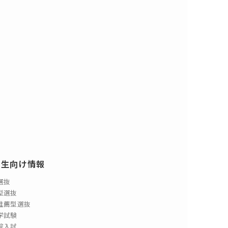
験生向け情報
選抜
型選抜
推薦型選抜
学試験
院入試