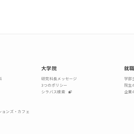
大学院
就
科
研究科長メッセージ
学部
3つのポリシー
院生
シラバス検索
企業
クションズ・カフェ