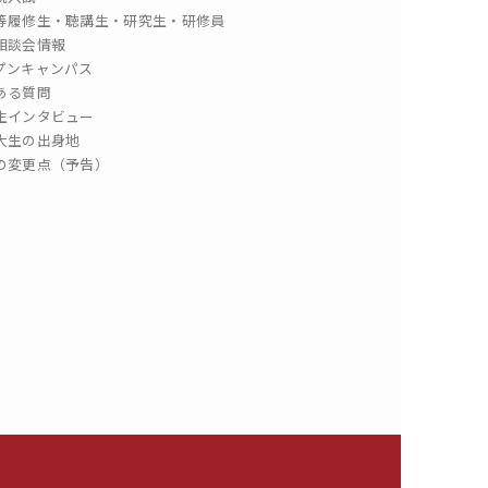
等履修生・聴講生・研究生・研修員
相談会情報
プンキャンパス
ある質問
生インタビュー
大生の出身地
の変更点（予告）