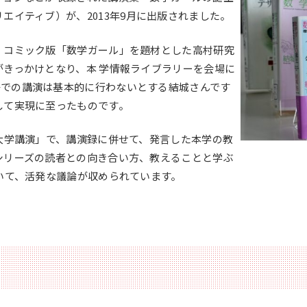
大学案内（デジタルパ
リエイティブ）が、
2013年9月
に出版されました。
動画で見る未来大
ンフレット）
資料請求・証明書の発
、コミック版「数学ガール」を題材とした高村研究
採用情報
行・兼業等の依頼
きっかけとなり、本 学情報ライブラリーを会場に
場での講演は基本的に行わないとする結城さんです
して実現に至ったものです。
大学講演」で、講演録に併せて、発言した本学の教
シリーズの読者との向き合い方、教えることと学ぶ
EN
アクセス
お問合せ
いて、活発な議論が収められています。