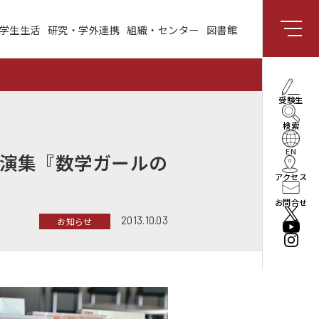
学生生活
研究・学外連携
組織・センター
図書館
組織・センター
図書館
受験生向け情報
理事長・学長メッセー
受験生
ジ
検索
社会と共創する研究領
域
EN
演集『数学ガールの
アクセス
enPiT
お問合せ
2013.10.03
お知らせ
法人情報
役員・組織
公立はこだて未来大学
振興基金