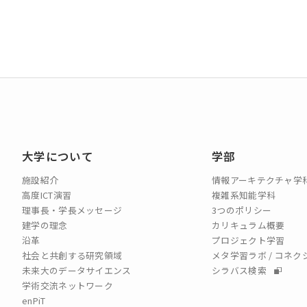
大学について
学部
施設紹介
情報アーキテクチャ学
高度ICT演習
複雑系知能学科
理事長・学長メッセージ
3つのポリシー
建学の理念
カリキュラム概要
沿革
プロジェクト学習
社会と共創する研究領域
メタ学習ラボ / コネ
未来大のデータサイエンス
シラバス検索
学術交流ネットワーク
enPiT