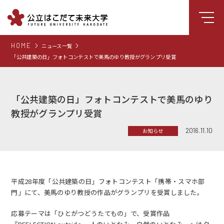
HOME
ニュース一覧
大学について
「公共建築の日」フォトコンテストで美馬のゆり教授がグランプリ受賞
学部
大学院
「公共建築の日」フォトコンテストで美馬のゆり
就職支援
教授がグランプリ受賞
学生生活
2016.11.10
お知らせ
研究・学外連携
組織・センター
平成28年度
「公共建築の日」フォトコンテスト「携帯・スマホ部
図書館
門」にて、美馬のゆり教授の作品がグランプリを受賞しました。
受験生向け情報
応募テーマは「ひとがつどうたてもの」で、受賞作品