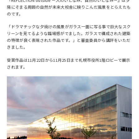
『REFLECTION outside －人のいとなみ、自然のいとなみ－』は夕
陽にそまる周囲の自然が未来大校舎に映りこんだ風景をとらえたも
のです。
「ドラマチックな夕焼けの風景がガラス一面に写る事で巨大なスク
リーンを見てるような臨場感がでました。ガラスで構成された建築
の特徴が良く表現された作品です。」と審査委員から講評をいただ
EN
アクセス
お問合せ
きました。
受賞作品は11月22日から11月25日まで札幌市役所1階ロビーで展示
されます。
コンセプト動画