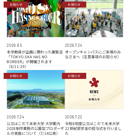
お知らせ
お知らせ
2026.7.24
2026.8.5
オープンキャンパスにご来場のみ
本学教員が企画に関わった展覧会
なさまへ（注意事項のお知らせ）
「TOKYO SKA HAS NO
BORDER」が開催されます
（8/11-29）
お知らせ
お知らせ
2026.7.24
2026.7.22
公立はこだて未来大学 大学案内
令和8年度公立はこだて未来大学
2028制作業務の公募型プロポーザ
22世紀奨学金の授与式を行いまし
ルの実施について（7/24公表）
た