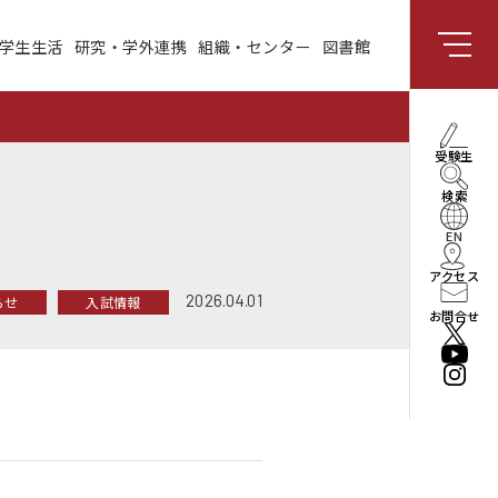
学生生活
研究・学外連携
組織・センター
図書館
組織・センター
図書館
受験生向け情報
理事長・学長メッセー
受験生
ジ
検索
社会と共創する研究領
域
EN
アクセス
enPiT
2026.04.01
らせ
入試情報
お問合せ
法人情報
役員・組織
公立はこだて未来大学
振興基金