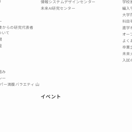
情報システムデザインセンター
学校
未来AI研究センター
編入
大学
ー
科目
費からの研究代表者
進学
ついて
オー
開
よく
座
卒業
未来
入試
組み
シー
パー満腹バラエティ 山
イベント