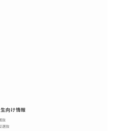
験生向け情報
選抜
型選抜