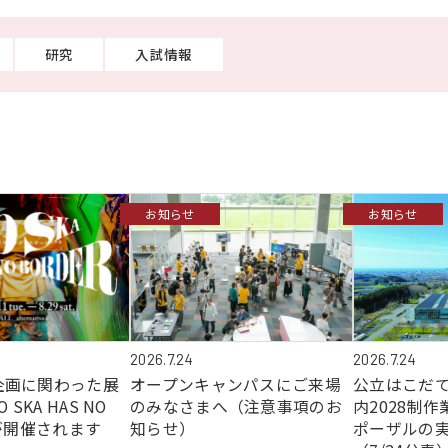
大学案内（デジタルパ
動画で見る未来大
ンフレット）
研究
入試情報
資料請求・証明書の発
採用情報
行・兼業等の依頼
お知らせ
お知らせ
EN
アクセス
お問合せ
2026.7.24
2026.7.24
オープンキャンパスにご来場
公立はこだて
企画に関わった展
のみなさまへ（注意事項のお
内2028制
 SKA HAS NO
知らせ）
ポーザルの
」が開催されます