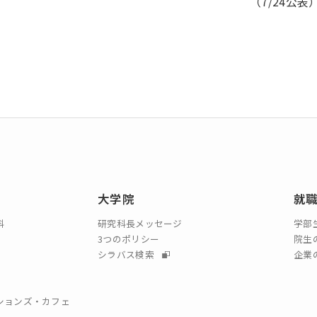
（7/24公表
大学院
就
科
研究科長メッセージ
学部
3つのポリシー
院生
シラバス検索
企業
クションズ・カフェ