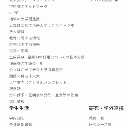
学術交流ネットワーク
enPiT
地域の大学間連携
公立はこだて未来大学サテライトラボ
法人情報
教育に関する情報
財務に関する情報
役員・組織
生成系AI・翻訳AIの利用についての基本方針
住民交流施設の利用
公立はこだて未来大学振興基金
動画で見る未来大
大学案内（デジタルパンフレット）
記念誌
資料請求・証明書の発行・兼業等の依頼
採用情報
学生生活
研究・学外連携
学内規則
教員一覧
各種届出書類
研究シーズ集