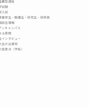
推薦型選抜
学試験
院入試
等履修生・聴講生・研究生・研修員
相談会情報
プンキャンパス
ある質問
生インタビュー
大生の出身地
の変更点（予告）