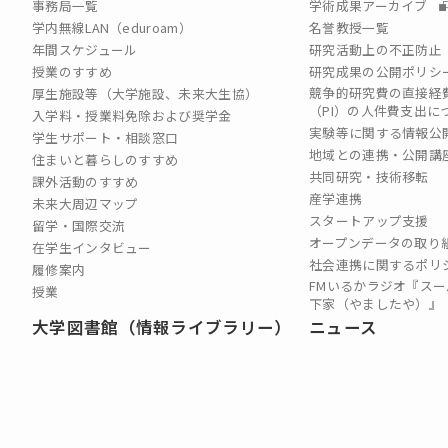
事務局一覧
学術成果アーカイブ
学内無線LAN（eduroam）
名誉教授一覧
年間スケジュール
研究活動上の不正防止
授業のすすめ
研究成果の公開ポリシ
競争的研究費の直接経
厚生施設等（大学施設、未来大生協）
（PI）の⼈件費⽀出に
入学料・授業料免除および奨学金
実験等に関する情報公
学生サポート・相談窓口
地域との連携・公開講
住まいと暮らしのすすめ
共同研究・技術移転
課外活動のすすめ
産学連携
未来大周辺マップ
スタートアップ支援
留学・国際交流
オープンデータの取り
在学生インタビュー
社会連携に関するポリ
履修案内
FMいるかラジオ『スー
授業
下家（やましたや）』
大学図書館（情報ライブラリー）
ニュース