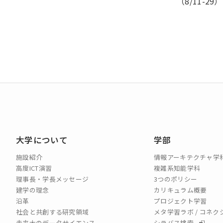
（8/11-29）
大学について
学部
施設紹介
情報アーキテクチャ学
高度ICT演習
複雑系知能学科
理事長・学長メッセージ
3つのポリシー
建学の理念
カリキュラム概要
沿革
プロジェクト学習
社会と共創する研究領域
メタ学習ラボ / コネ
未来大のデータサイエンス
シラバス検索