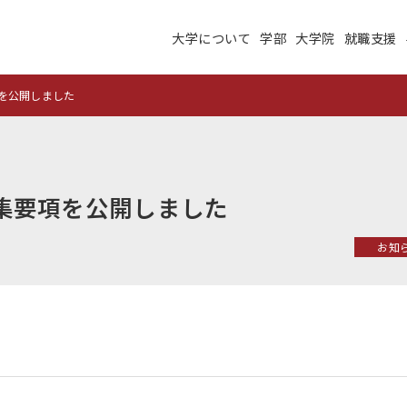
大学について
学部
大学院
就職支援
大学について
学部
大学院
就職支援
学生生活
研究・学外連携
を公開しました
施設紹介
高度ICT演習
建学の理念
沿革
集要項を公開しました
未来大のデータサイエ
学術交流ネットワーク
ンス
お知
公立はこだて未来大学
地域の大学間連携
サテライトラボ
教育に関する情報
財務に関する情報
生成系AI・翻訳AIの利
住民交流施設の利用
用についての基本方針