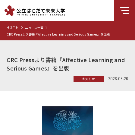
HOME
ニュース一覧
大学について
CRC Pressより書籍『Affective Learning and Serious Games』を出版
学部
大学院
CRC Pressより書籍『Affective Learning and
就職支援
Serious Games』を出版
学生生活
2026.05.26
お知らせ
研究・学外連携
組織・センター
図書館
受験生向け情報