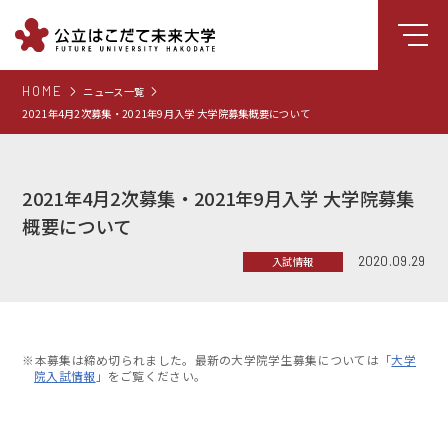
HOME
ニュース一覧
大学について
2021年4月2次募集・2021年9月入学 大学院募集概要について
学部
大学院
2021年4月2次募集・2021年9月入学 大学院募集
就職支援
概要について
学生生活
2020.09.29
入試情報
研究・学外連携
組織・センター
※本募集は締め切られました。最新の大学院学生募集については「
大学
図書館
院入試情報
」をご覧ください。
受験生向け情報