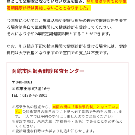
然として全解除となっていない状況を鑑み、
今年度は学内での学生
定期健康診断は実施しないこととなりました。
今年度については、就職活動や健康状態等の理由で健康診断を要す
る場合は各自で医療機関にて健康診断を受診してください。
それにより
令和2年度
定期健康診断とすることができます。
EN
アクセス
お問合せ
なお、引き続き下記の検査機関で健康診断を受ける場合には、健診
費用は大学負担となりますので窓口での支払は不要です。
函館市医師会健診検査センター
〒040-0081
函館市田家町5番16号
コンセプト動画
TEL：0138-43-8801
※感染予防の観点から、
当面の間は「事前予約制」となっていま
す。
受診希望日の前日までに上記へ必ず電話で予約をお願いしま
す。（大学では予約の受付はしませんのでご注意ください）
※受診の際は、未来大生（学籍番号・氏名）であることを必ず伝え
てください。
※受診可能な日時は大学より別途お知らせします。