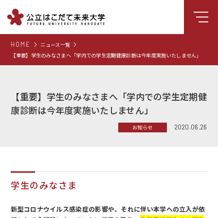
HOME
ニュース一覧
大学について
【重要】学生のみなさまへ「学内での学生定期健康診断は今年度実施いたしません」
学部
大学院
【重要】学生のみなさまへ「学内での学生定期健
就職支援
康診断は今年度実施いたしません」
学生生活
2020.06.26
お知らせ
研究・学外連携
組織・センター
図書館
学生のみなさま
受験生向け情報
新型コロナウイルス感染症の影響や、それに伴い本学への立入が依