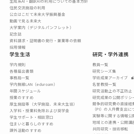
生成系AI・翻訳AIの利用についての基本方針
住民交流施設の利用
公立はこだて未来大学振興基金
動画で見る未来大
大学案内（デジタルパンフレット）
記念誌
資料請求・証明書の発行・兼業等の依頼
採用情報
学生生活
研究・学外連携
学内規則
教員一覧
各種届出書類
研究シーズ集
事務局一覧
学術成果アーカイブ
学内無線LAN（eduroam）
名誉教授一覧
年間スケジュール
研究活動上の不正防止
授業のすすめ
研究成果の公開ポリシ
競争的研究費の直接経
厚生施設等（大学施設、未来大生協）
（PI）の⼈件費⽀出に
入学料・授業料免除および奨学金
実験等に関する情報公
学生サポート・相談窓口
地域との連携・公開講
住まいと暮らしのすすめ
共同研究・技術移転
課外活動のすすめ