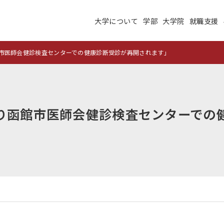
大学について
学部
大学院
就職支援
大学について
学部
大学院
就職支援
学生生活
研究・学外連携
市医師会健診検査センターでの健康診断受診が再開されます」
施設紹介
高度ICT演習
建学の理念
沿革
り函館市医師会健診検査センターでの
未来大のデータサイエ
学術交流ネットワーク
ンス
公立はこだて未来大学
地域の大学間連携
サテライトラボ
教育に関する情報
財務に関する情報
生成系AI・翻訳AIの利
住民交流施設の利用
用についての基本方針