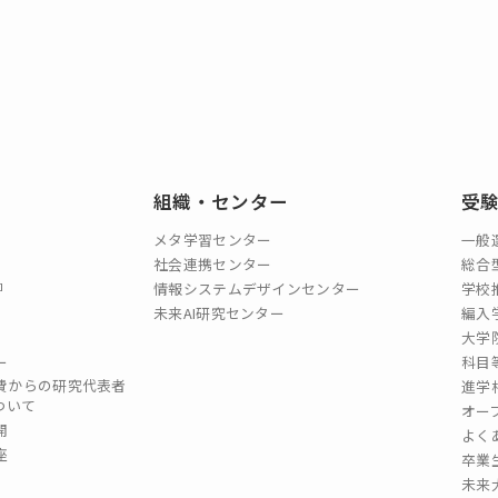
組織・センター
受
メタ学習センター
一般
社会連携センター
総合
情報システムデザインセンター
学校
未来AI研究センター
編入
大学
ー
科目
費からの研究代表者
進学
ついて
オー
開
よく
座
卒業
未来