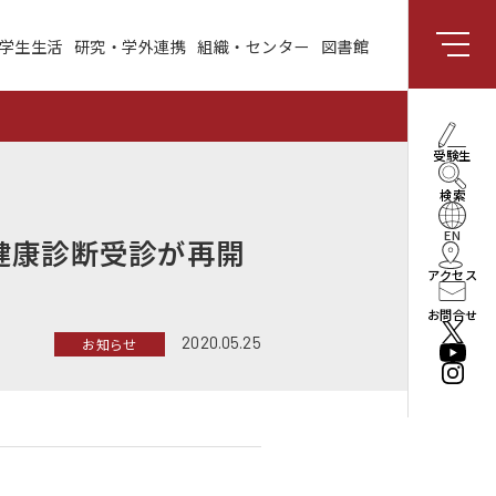
学生生活
研究・学外連携
組織・センター
図書館
組織・センター
図書館
受験生向け情報
理事長・学長メッセー
受験生
ジ
検索
社会と共創する研究領
域
EN
健康診断受診が再開
アクセス
enPiT
お問合せ
2020.05.25
お知らせ
法人情報
役員・組織
公立はこだて未来大学
振興基金