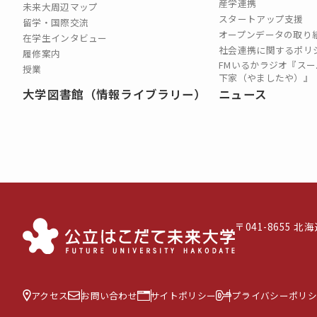
産学連携
未来大周辺マップ
スタートアップ支援
留学・国際交流
オープンデータの取り
在学生インタビュー
社会連携に関するポリ
履修案内
FMいるかラジオ『スー
授業
下家（やましたや）』
大学図書館（情報ライブラリー）
ニュース
〒041-8655 
アクセス
お問い合わせ
サイトポリシー
プライバシーポリシ