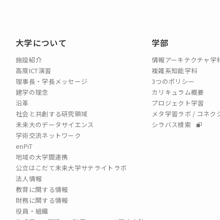
大学について
学部
施設紹介
情報アーキテクチャ学
高度ICT演習
複雑系知能学科
理事長・学長メッセージ
3つのポリシー
建学の理念
カリキュラム概要
沿革
プロジェクト学習
社会と共創する研究領域
メタ学習ラボ / コネ
未来大のデータサイエンス
シラバス検索
学術交流ネットワーク
enPiT
地域の大学間連携
公立はこだて未来大学サテライトラボ
法人情報
教育に関する情報
財務に関する情報
役員・組織