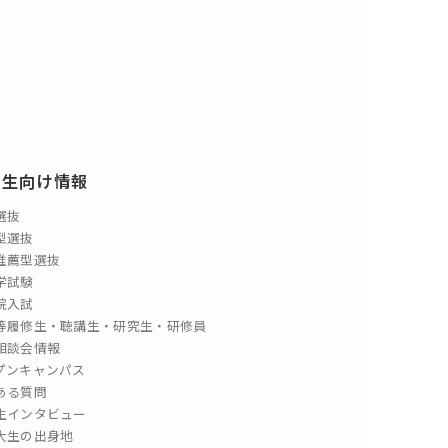
験生向け情報
選抜
型選抜
推薦型選抜
学試験
院入試
等履修生・聴講生・研究生・研修員
相談会情報
プンキャンパス
ある質問
生インタビュー
大生の出身地