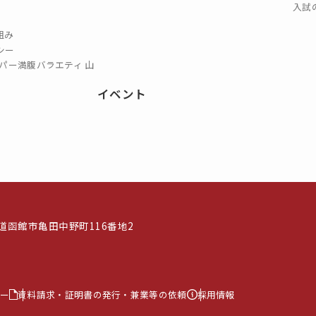
入試
組み
シー
パー満腹バラエティ 山
イベント
北海道函館市亀田中野町116番地2
ー
資料請求・証明書の発行・兼業等の依頼
採用情報