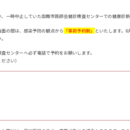
大学案内（デジタルパ
動画で見る未来大
ンフレット）
い、一時中止していた函館市医師会健診検査センターでの健康診断
資料請求・証明書の発
採用情報
行・兼業等の依頼
当面の間は、感染予防の観点から
「事前予約制」
といたします。6
い。
検査センターへ必ず電話で予約をお願いします。
ください）
EN
アクセス
お問合せ