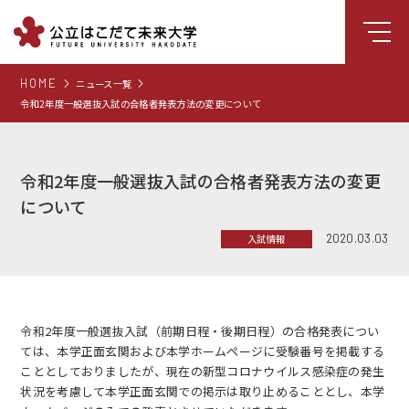
HOME
ニュース一覧
大学について
令和2年度一般選抜入試の合格者発表方法の変更について
学部
大学院
令和2年度一般選抜入試の合格者発表方法の変更
就職支援
について
学生生活
2020.03.03
入試情報
研究・学外連携
組織・センター
令和2年度
一般選抜入試（前期日程・後期日程）の合格発表につい
図書館
ては、本学正面玄関および本学ホームページに受験番号を掲載する
こととしておりましたが、現在の新型コロナウイルス感染症の発生
受験生向け情報
状況を考慮して本学正面玄関での掲示は取り止めることとし、本学