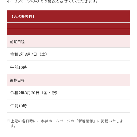
ホームページのみでの発表とさせていただきます。
【合格発表日】
前期日程
EN
アクセス
お問合せ
令和2年3月7日（土）
午前10時
後期日程
令和2年3月20日（金・祝）
コンセプト動画
午前10時
※上記の各日時に、本学ホームページの「新着情報」に掲載いたしま
す。