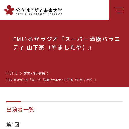
大学について
FMいるかラジオ『スーパー満腹バラエ
学部
ティ 山下家（やましたや）』
大学院
就職支援
HOME
研究・学外連携
学生生活
FMいるかラジオ『スーパー満腹バラエティ 山下家（やましたや）』
研究・学外連携
組織・センター
図書館
出演者一覧
受験生向け情報
第1回