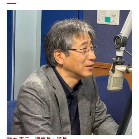
EN
アクセス
お問合せ
コンセプト動画
鈴木 恵二 理事長・学長