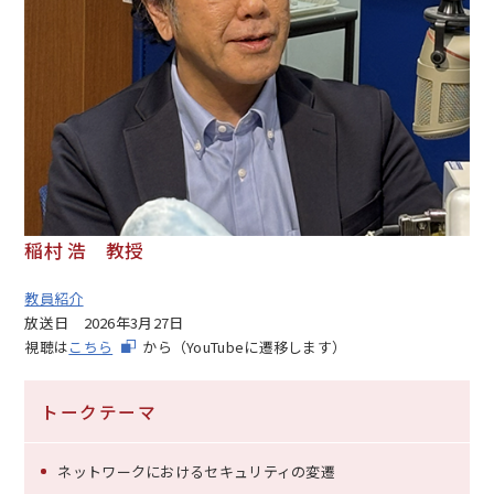
稲村 浩 教授
教員紹介
放送日
2026年3月27日
視聴は
こちら
から（YouTubeに遷移します）
トークテーマ
ネットワークにおけるセキュリティの変遷