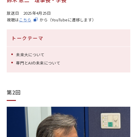
放送日
2025年4月25日
視聴は
こちら
から（YouTubeに遷移します）
トークテーマ
未来大について
専門とAIの未来について
第2回