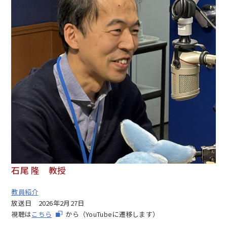
石尾 隆 教授
教員紹介
放送日
2026年2月27日
視聴は
こちら
から（YouTubeに遷移します）