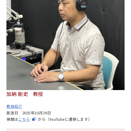
加納 剛史 教授
教員紹介
放送日
2025年10月24日
視聴は
こちら
から（YouTubeに遷移します）