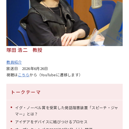
塚田 浩二 教授
教員紹介
放送日
2026年6月26日
視聴は
こちら
から（YouTubeに遷移します）
トークテーマ
イグ・ノーベル賞を受賞した発話阻害装置「スピーチ・ジャ
マー」とは？
アイデアをデバイスに結びつけるプロセス