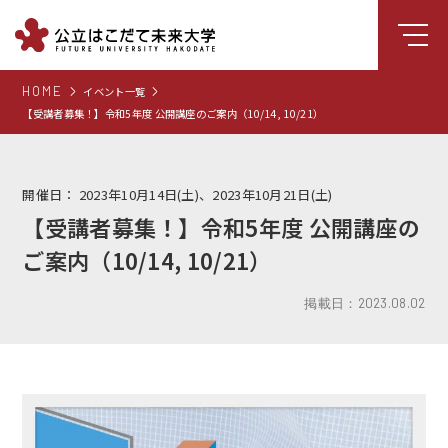
HOME
イベント一覧
大学について
【受講者募集！】令和5年度 公開講座のご案内（10/14, 10/21）
学部
大学院
開催日：
2023年10月14日(土)、2023年10月21日(土)
【受講者募集！】令和5年度 公開講座の
就職支援
ご案内（10/14, 10/21）
学生生活
研究・学外連携
掲載日：2023.08.02
組織・センター
図書館
受験生向け情報