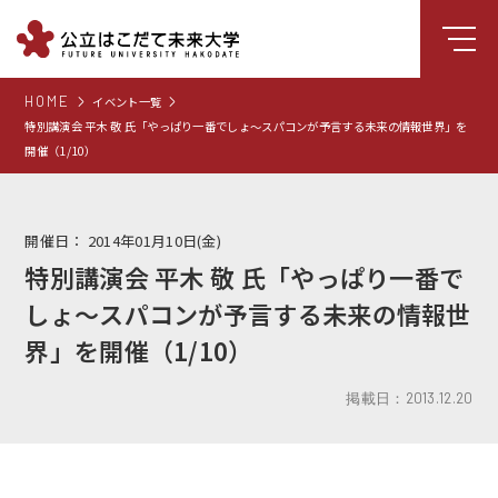
HOME
イベント一覧
大学について
特別講演会 平木 敬 氏「やっぱり一番でしょ～スパコンが予言する未来の情報世界」を
開催（1/10）
学部
大学院
開催日：
2014年01月10日(金)
就職支援
特別講演会 平木 敬 氏「やっぱり一番で
学生生活
しょ～スパコンが予言する未来の情報世
研究・学外連携
界」を開催（1/10）
組織・センター
掲載日：2013.12.20
図書館
受験生向け情報