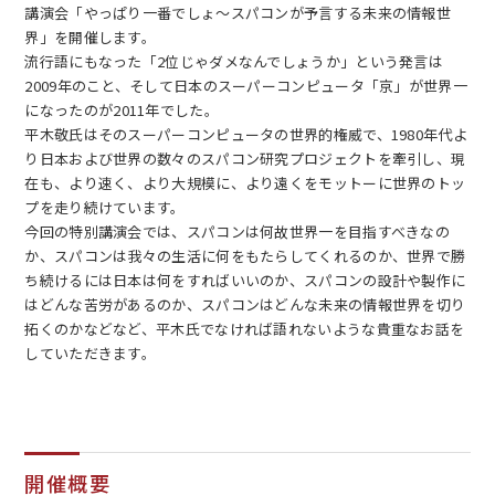
講演会「やっぱり一番でしょ～スパコンが予言する未来の情報世
界」を開催します。
流行語にもなった「2位じゃダメなんでしょうか」という発言は
2009年
のこと、そして日本のスーパーコンピュータ「京」が世界一
になったのが
2011年
でした。
平木敬氏はそのスーパーコンピュータの世界的権威で、
1980年
代よ
り日本および世界の数々のスパコン研究プロジェクトを牽引し、現
EN
アクセス
お問合せ
在も、より速く、より大規模に、より遠くをモットーに世界のトッ
プを走り続けています。
今回の特別講演会では、スパコンは何故世界一を目指すべきなの
か、スパコンは我々の生活に何をもたらしてくれるのか、世界で勝
ち続けるには日本は何をすればいいのか、スパコンの設計や製作に
はどんな苦労があるのか、スパコンはどんな未来の情報世界を切り
拓くのかなどなど、平木氏でなければ語れないような貴重なお話を
コンセプト動画
していただきます。
開催概要