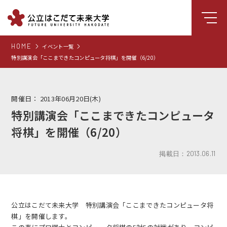
HOME
イベント一覧
大学について
特別講演会「ここまできたコンピュータ将棋」を開催（6/20）
学部
大学院
開催日：
2013年06月20日(木)
特別講演会「ここまできたコンピュータ
就職支援
将棋」を開催（6/20）
学生生活
研究・学外連携
掲載日：2013.06.11
組織・センター
図書館
公立はこだて未来大学 特別講演会「ここまできたコンピュータ将
受験生向け情報
棋」を開催します。