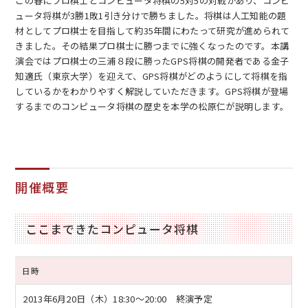
この春にプロ棋士とコンピュータ将棋の5対5の対戦があり、コンピ
ュータ将棋が3勝1敗1引き分けで勝ちました。将棋は人工知能の題
材としてプロ棋士を目指して約35年間にわたって研究が進められて
きました。その結果プロ棋士に勝つまでに強くなったのです。本講
演会ではプロ棋士の三浦８段に勝ったGPS将棋の開発者である金子
知適氏（東京大学）を迎えて、GPS将棋がどのようにして将棋を指
しているかをわかりやすく解説していただきます。GPS将棋が登場
EN
アクセス
お問合せ
するまでのコンピュータ将棋の歴史を本学の松原仁が説明します。
開催概要
コンセプト動画
ここまできたコンピュータ将棋
日時
2013年6月20日（木）
18:30～20:00 終演予定