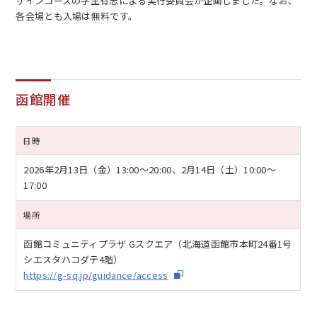
ザインコースの学生有志による実行委員会が企画しました。なお、
各会場とも入場は無料です。
函館開催
EN
アクセス
お問合せ
日時
2026年2月13日（金）
13:00〜20:00、2月14日（土）10:00〜
17:00
場所
コンセプト動画
函館コミュニティプラザ Gスクエア（北海道函館市本町24番1号
シエスタハコダテ4階）
https://g-sq.jp/guidance/access