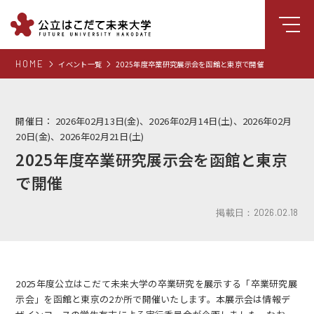
HOME
イベント一覧
2025年度卒業研究展示会を函館と東京で開催
大学について
学部
開催日：
2026年02月13日(金)、2026年02月14日(土)、2026年02月
大学院
20日(金)、2026年02月21日(土)
2025年度卒業研究展示会を函館と東京
就職支援
で開催
学生生活
研究・学外連携
掲載日：2026.02.18
組織・センター
図書館
2025年度
公立はこだて未来大学の卒業研究を展示する「卒業研究展
受験生向け情報
示会」を函館と東京の2か所で開催いたします。本展示会は情報デ