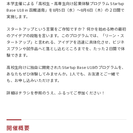
本学主催による「高校生・高専生向け起業体験プログラム Startup
Base U18 in 函館道南」を8月5日（水）〜8月6日（木）の２日間で
実施します。
スタートアップという言葉をご存知ですか？ 何かを始める時の最初
のアイデアの段階を言います。このプログラムでは、「リーン・ス
タートアップ」と言われる、アイデアを迅速に具体化させ、ビジネ
EN
アクセス
お問合せ
スプランや試作品へと落とし込むところまでを、たった２日間で体
験できます。
高校生向けに独自に開発されたStartup Base U18のプログラムを、
あなたもぜひ体験してみませんか。1人でも、お友達とご一緒で
も、お申し込みいただけます。
コンセプト動画
詳細はチラシを参照のうえ、ふるってご参加ください！
開催概要