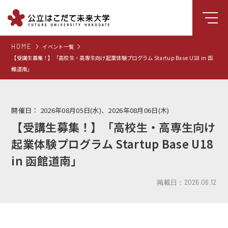
HOME
イベント一覧
大学について
【受講生募集！】「高校生・高専生向け起業体験プログラム Startup Base U18 in 函
館道南」
学部
大学院
開催日：
2026年08月05日(水)、2026年08月06日(木)
就職支援
【受講生募集！】「高校生・高専生向け
学生生活
起業体験プログラム Startup Base U18
研究・学外連携
in 函館道南」
組織・センター
掲載日：2026.06.12
図書館
受験生向け情報