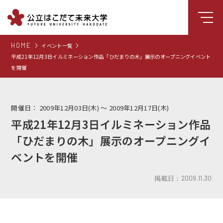
HOME
イベント一覧
大学について
平成21年12月3日イルミネーション作品「ひだまりの木」展示のオープニングイベント
を開催
学部
大学院
開催日：
2009年12月03日(木) 〜 2009年12月17日(木)
就職支援
平成21年12月3日イルミネーション作品
学生生活
「ひだまりの木」展示のオープニングイ
研究・学外連携
ベントを開催
組織・センター
掲載日：2009.11.30
図書館
受験生向け情報