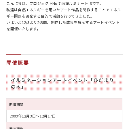
こんにちは。プロジェクトNo.7 函館ルミナート-Sです。
私達は自然エネルギーを用いたアート作品を制作することでエネル
ギー問題を啓発する目的で活動を行ってきました。
いよいよ12/3より2週間、制作した成果を展示するアートイベント
を開催いたします。
EN
アクセス
お問合せ
開催概要
イルミネーションアートイベント「ひだまり
の木」
コンセプト動画
開催期間
2009年12月3日
〜12月17日
展示場所