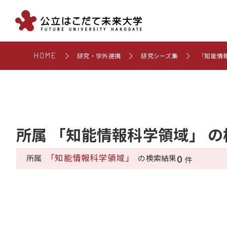
HOME
研究・学外連携
研究シーズ集
「知能情
所属 「知能情報科学領域」 
「知能情報科学領域」
0
所属
の検索結果
件