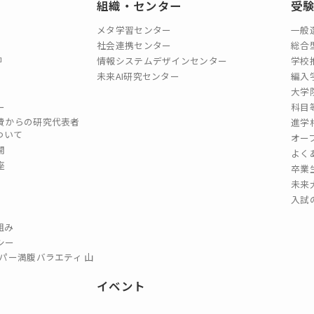
組織・センター
受
メタ学習センター
一般
社会連携センター
総合
情報システムデザインセンター
学校
未来AI研究センター
編入
大学
ー
科目
費からの研究代表者
進学
ついて
オー
開
よく
座
卒業
未来
入試
組み
シー
パー満腹バラエティ 山
イベント