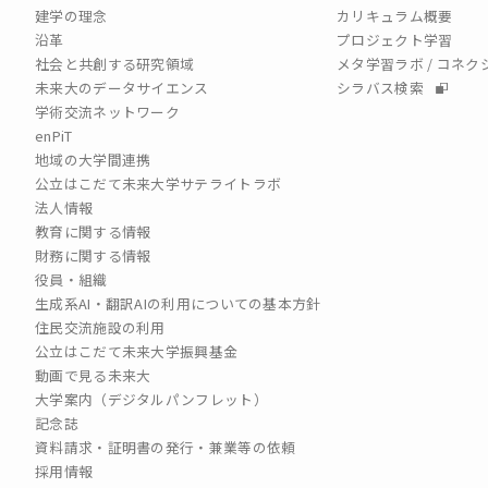
建学の理念
カリキュラム概要
沿革
プロジェクト学習
社会と共創する研究領域
メタ学習ラボ / コネ
未来大のデータサイエンス
シラバス検索
学術交流ネットワーク
enPiT
地域の大学間連携
公立はこだて未来大学サテライトラボ
法人情報
教育に関する情報
財務に関する情報
役員・組織
生成系AI・翻訳AIの利用についての基本方針
住民交流施設の利用
公立はこだて未来大学振興基金
動画で見る未来大
大学案内（デジタルパンフレット）
記念誌
資料請求・証明書の発行・兼業等の依頼
採用情報