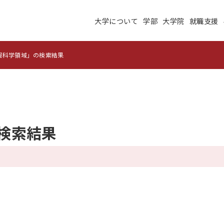
大学について
学部
大学院
就職支援
大学について
学部
大学院
就職支援
学生生活
研究・学外連携
報科学領域」の検索結果
施設紹介
高度ICT演習
建学の理念
沿革
未来大のデータサイエ
の検索結果
学術交流ネットワーク
ンス
公立はこだて未来大学
地域の大学間連携
サテライトラボ
教育に関する情報
財務に関する情報
生成系AI・翻訳AIの利
住民交流施設の利用
用についての基本方針