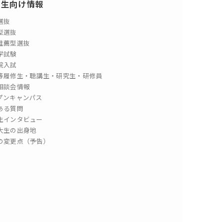
験生向け情報
選抜
型選抜
推薦型選抜
学試験
院入試
等履修生・聴講生・研究生・研修員
相談会情報
プンキャンパス
ある質問
生インタビュー
大生の出身地
の変更点（予告）