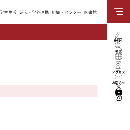
学生生活
研究・学外連携
組織・センター
図書館
組織・センター
図書館
受験生向け情報
理事長・学長メッセー
受験生
ジ
検索
社会と共創する研究領
域
EN
アクセス
enPiT
お問合せ
法人情報
役員・組織
公立はこだて未来大学
振興基金