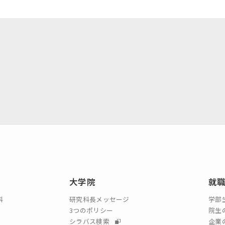
大学案内（デジタルパ
動画で見る未来大
ンフレット）
資料請求・証明書の発
採用情報
行・兼業等の依頼
EN
アクセス
お問合せ
大学院
就
科
研究科長メッセージ
学部
3つのポリシー
院生
シラバス検索
企業