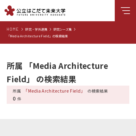
HOME
研究・学外連携
研究シーズ集
大学について
「Media Architecture Field」の検索結果
学部
大学院
所属 「Media Architecture
就職支援
Field」 の検索結果
学生生活
研究・学外連携
「Media Architecture Field」
所属
の検索結果
0
件
組織・センター
図書館
受験生向け情報