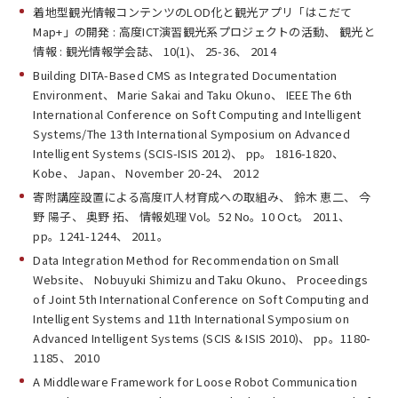
着地型観光情報コンテンツのLOD化と観光アプリ「はこだて
Map+」の開発 : 高度ICT演習観光系プロジェクトの活動、 観光と
情報 : 観光情報学会誌、 10(1)、 25-36、 2014
Building DITA-Based CMS as Integrated Documentation
Environment、 Marie Sakai and Taku Okuno、 IEEE The 6th
International Conference on Soft Computing and Intelligent
Systems/The 13th International Symposium on Advanced
Intelligent Systems (SCIS-ISIS 2012)、 pp。 1816-1820、
Kobe、 Japan、 November 20-24、 2012
寄附講座設置による高度IT人材育成への取組み、 鈴木 恵二、 今
野 陽子、 奥野 拓、 情報処理 Vol。52 No。10 Oct。 2011、
pp。1241-1244、 2011。
Data Integration Method for Recommendation on Small
Website、 Nobuyuki Shimizu and Taku Okuno、 Proceedings
of Joint 5th International Conference on Soft Computing and
Intelligent Systems and 11th International Symposium on
Advanced Intelligent Systems (SCIS & ISIS 2010)、 pp。1180-
1185、 2010
A Middleware Framework for Loose Robot Communication