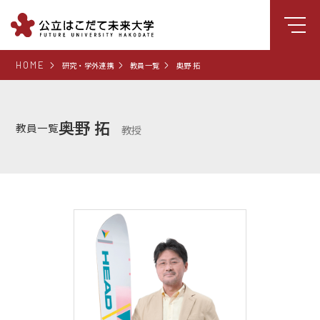
HOME
研究・学外連携
教員一覧
奥野 拓
大学について
学部
奥野 拓
教員一覧
教授
大学院
就職支援
学生生活
研究・学外連携
組織・センター
図書館
受験生向け情報