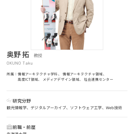
EN
アクセス
お問合せ
奥野 拓
教授
OKUNO Taku
所属：
情報アーキテクチャ学科、
情報アーキテクチャ領域、
高度ICT領域、
メディアデザイン領域、
社会連携センター
コンセプト動画
研究分野
観光情報学、デジタルアーカイブ、ソフトウェア工学、Web技術
前職・前歴
北海道大学