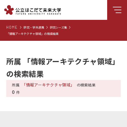
HOME
研究・学外連携
研究シーズ集
大学について
「情報アーキテクチャ領域」の検索結果
学部
大学院
所属 「情報アーキテクチャ領域」
就職支援
の検索結果
学生生活
研究・学外連携
「情報アーキテクチャ領域」
所属
の検索結果
0
件
組織・センター
図書館
受験生向け情報