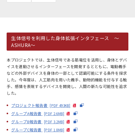
生体信号を利用した身体拡張インタフェース ～
ASHURA～
EN
アクセス
お問合せ
本プロジェクトでは、生体信号である筋電位を活用し、身体とデバ
イスを連動させるインターフェースを開発するとともに、電動義手
などの外部デバイスを身体の一部として認識可能にする条件を探求
した。今年度は、人工筋肉を用いた義手、動物的機能を付与する触
手、感情を表現するデバイスを開発し、人間の新たな可能性を追求
コンセプト動画
した。
プロジェクト報告書
[PDF 493KB]
グループA報告書
[PDF 2.6MB]
グループB報告書
[PDF 3.2MB]
グループC報告書
[PDF 1.8MB]