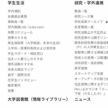
学生生活
研究・学外連携
学内規則
教員一覧
各種届出書類
研究シーズ集
事務局一覧
学術成果アーカイブ
学内無線LAN（eduroam）
名誉教授一覧
年間スケジュール
研究活動上の不正防止
授業のすすめ
研究成果の公開ポリシ
競争的研究費の直接経
厚生施設等（大学施設、未来大生協）
（PI）の⼈件費⽀出に
入学料・授業料免除および奨学金
実験等に関する情報公
学生サポート・相談窓口
地域との連携・公開講
住まいと暮らしのすすめ
共同研究・技術移転
課外活動のすすめ
産学連携
未来大周辺マップ
スタートアップ支援
留学・国際交流
オープンデータの取り
在学生インタビュー
社会連携に関するポリ
履修案内
FMいるかラジオ『スー
授業
下家（やましたや）』
大学図書館（情報ライブラリー）
ニュース