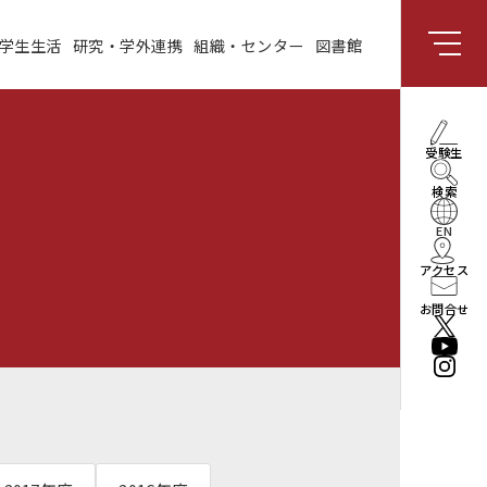
学生生活
研究・学外連携
組織・センター
図書館
組織・センター
図書館
受験生向け情報
理事長・学長メッセー
受験生
ジ
検索
社会と共創する研究領
域
EN
アクセス
enPiT
お問合せ
法人情報
役員・組織
公立はこだて未来大学
振興基金