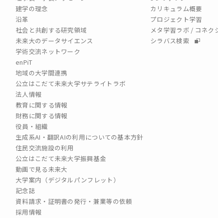
建学の理念
カリキュラム概要
沿革
プロジェクト学習
社会と共創する研究領域
メタ学習ラボ / コネ
未来大のデータサイエンス
シラバス検索
学術交流ネットワーク
enPiT
地域の大学間連携
公立はこだて未来大学サテライトラボ
法人情報
教育に関する情報
財務に関する情報
役員・組織
生成系AI・翻訳AIの利用についての基本方針
住民交流施設の利用
公立はこだて未来大学振興基金
動画で見る未来大
大学案内（デジタルパンフレット）
記念誌
資料請求・証明書の発行・兼業等の依頼
採用情報