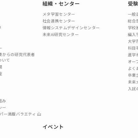
組織・センター
受
メタ学習センター
一般
社会連携センター
総合
情報システムデザインセンター
学校
未来AI研究センター
編入
大学
ー
科目
費からの研究代表者
進学
ついて
オー
開
よく
座
卒業
未来
入試
組み
シー
パー満腹バラエティ 山
イベント