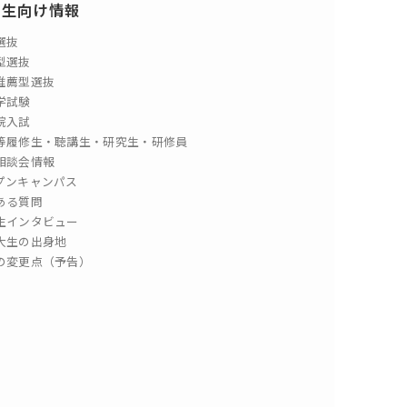
験生向け情報
選抜
型選抜
推薦型選抜
学試験
院入試
等履修生・聴講生・研究生・研修員
相談会情報
プンキャンパス
ある質問
生インタビュー
大生の出身地
の変更点（予告）