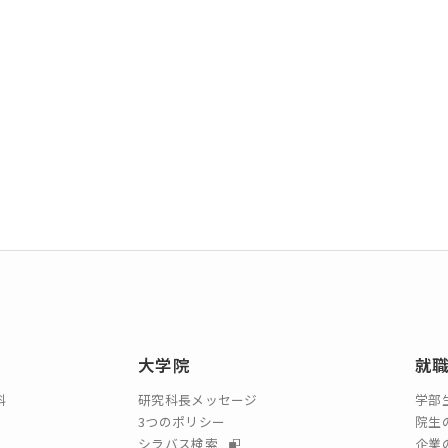
大学院
就
科
研究科長メッセージ
学部
3つのポリシー
院生
シラバス検索
企業