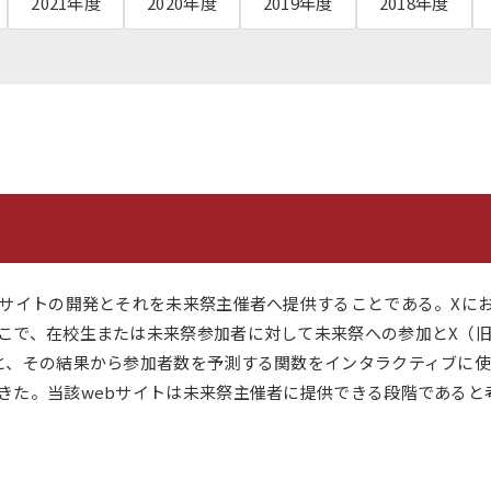
2021年度
2020年度
2019年度
2018年度
大学案内（デジタルパ
動画で見る未来大
ンフレット）
資料請求・証明書の発
採用情報
行・兼業等の依頼
EN
アクセス
お問合せ
bサイトの開発とそれを未来祭主催者へ提供することである。Xに
で、在校生または未来祭参加者に対して未来祭への参加とX（旧Tw
、その結果から参加者数を予測する関数をインタラクティブに使用
きた。当該webサイトは未来祭主催者に提供できる段階であると