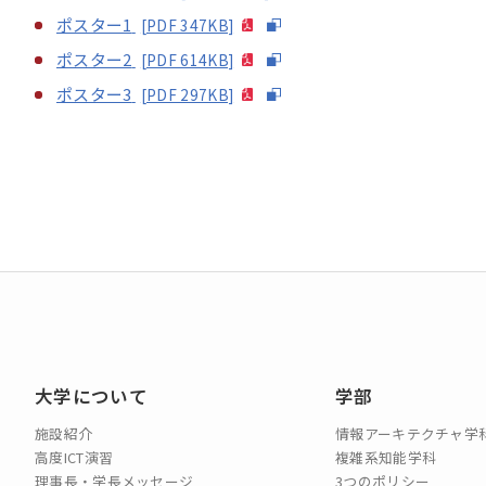
ポスター1
[PDF 347KB]
ポスター2
[PDF 614KB]
ポスター3
[PDF 297KB]
大学について
学部
施設紹介
情報アーキテクチャ学
高度ICT演習
複雑系知能学科
理事長・学長メッセージ
3つのポリシー