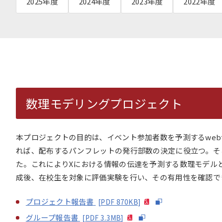
2025年度
2024年度
2023年度
2022年度
数理モデリングプロジェクト
コンセプト動画
本プロジェクトの目的は、イベント参加者数を予測するwe
れば、配布するパンフレットの発行部数の決定に役立つ。そこ
た。これによりXにおける情報の伝達を予測する数理モデルと
成後、在校生を対象に評価実験を行い、その有用性を確認で
プロジェクト報告書
[PDF 870KB]
グループ報告書
[PDF 3.3MB]