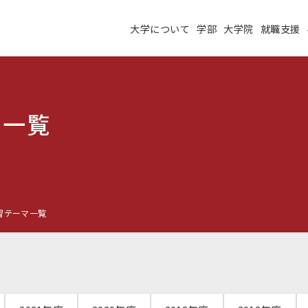
大学について
学部
大学院
就職支援
大学について
学部
大学院
就職支援
学生生活
研究・学外連携
施設紹介
高度ICT演習
マ一覧
建学の理念
沿革
未来大のデータサイエ
学術交流ネットワーク
ンス
公立はこだて未来大学
習テーマ一覧
地域の大学間連携
サテライトラボ
教育に関する情報
財務に関する情報
生成系AI・翻訳AIの利
住民交流施設の利用
用についての基本方針