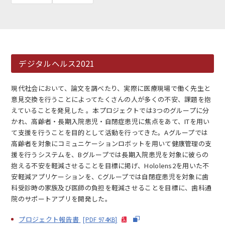
デジタルヘルス2021
EN
アクセス
お問合せ
現代社会において、論文を調べたり、実際に医療現場で働く先生と
意見交換を行うことによってたくさんの人が多くの不安、課題を抱
えていることを発見した 。本プロジェクトでは3つのグループに分
かれ、高齢者・長期入院患児・自閉症患児に焦点をあて、ITを用い
て支援を行うことを目的として活動を行ってきた。Aグループでは
高齢者を対象にコミュニケーションロボットを用いて健康管理の支
コンセプト動画
援を行うシステムを、Bグループでは長期入院患児を対象に彼らの
抱える不安を軽減させることを目標に掲げ、Hololens2を用いた不
安軽減アプリケーションを、Cグループでは自閉症患児を対象に歯
科受診時の家族及び医師の負担を軽減させることを目標に、歯科通
院のサポートアプリを開発した。
プロジェクト報告書
[PDF 974KB]