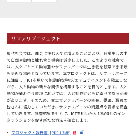
サファリプロジェクト
EN
アクセス
お問合せ
現代社会では、都会に住む人々が増えたことにより、日常生活の中
で自然や動物と触れ合う機会は減少しました。このような社会で
は、人々にとって動物園やサファリパークは生き物を観察できる最
も身近な場所となっています。本プロジェクトは、サファリパーク
に注目し、ICTを用いて能動的な学び/エデュテイメントを確立しな
がら、人と動物の新たな関係を構築することを目的とします。人と
コンセプト動画
動物が触れ合う環境においては、人と動物がともに幸せである必要
があります。そのため、富士サファリパークの園長、獣医、職員の
皆さんに協力していただき、サファリパークの問題点や要求を調査
していきます。調査結果をもとに、ICTを用いた人と動物とのイン
タラクションを促す新たな方法を確立します。
プロジェクト報告書
[PDF 1.7MB]