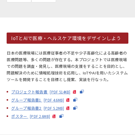
IoTとAIで医療・ヘルスケア環境をデザインしよう
EN
アクセス
お問合せ
日本の医療現場には医療従事者の不足や少子高齢化による高齢者の
医療問題等、多くの問題が存在する。本プロジェクトでは医療現場
での問題を調査・発見し、医療現場の支援をすることを目的とし、
問題解決のために情報処理技術を応用し、IoTやAIを用いたシステム
ツールを開発することを目標とし提案、実装を行なった。
プロジェクト報告書
[PDF 514KB]
コンセプト動画
グループ報告書1
[PDF 4.6MB]
グループ報告書2
[PDF 5.2MB]
ポスター
[PDF 2.6MB]