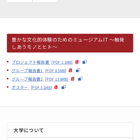
豊かな文化的体験のためのミュージアムIT 〜触発
しあうモノとヒト〜
EN
アクセス
お問合せ
プロジェクト報告書
[PDF 1.1MB]
グループ報告書1
[PDF 8.5MB]
グループ報告書2
[PDF 13.6MB]
ポスター
[PDF 3.1MB]
コンセプト動画
大学について