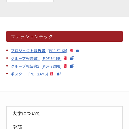
ファッションテック
EN
アクセス
お問合せ
プロジェクト報告書
[PDF 671KB]
グループ報告書1
[PDF 941KB]
グループ報告書2
[PDF 799KB]
ポスター
[PDF 2.6MB]
コンセプト動画
大学について
学部