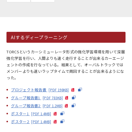
AIするディープラーニング
EN
アクセス
お問合せ
TORCSというカーシミューレータ形式の強化学習環境を用いて深層
強化学習を行い、人間よりも速く走行することが出来るカーエージ
ェントの作成を行なっている。結果として、オーバルトラックでは
メンバーよりも速いラップタイムで周回することが出来るようにな
った。
プロジェクト報告書
[PDF 198KB]
コンセプト動画
グループ報告書1
[PDF 783KB]
グループ報告書2
[PDF 1.2MB]
ポスター1
[PDF 1.4MB]
ポスター2
[PDF 1.4MB]