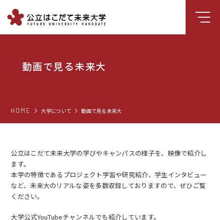
大学について
動画で見る未来大
学部
大学院
就職支援
HOME
大学について
動画で見る未来大
学生生活
研究・学外連携
公立はこだて未来大学の学びやキャンパスの様子を、映像で紹介し
ます。
組織・センター
本学の特徴であるプロジェクト学習や研究紹介、学生インタビュー
図書館
など、未来大のリアルな姿を多数収録しておりますので、ぜひご覧
ください。
受験生向け情報
大学公式YouTubeチャンネルでも紹介しています。