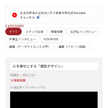
公立大学法人公立はこだて未来大学公式Youtube
チャンネル
CATEGORY
すべて
メディア出演
模擬授業
在学生インタビュー
EN
アクセス
お問合せ
卒業生インタビュー
FUN MOVIE
講義（データサイエンス入門）
講義（パターン認識）
人を幸せにする「感性デザイン」
コンセプト動画
投稿日：
2022.2.14
# 模擬授業
※2021オープンキャンパス