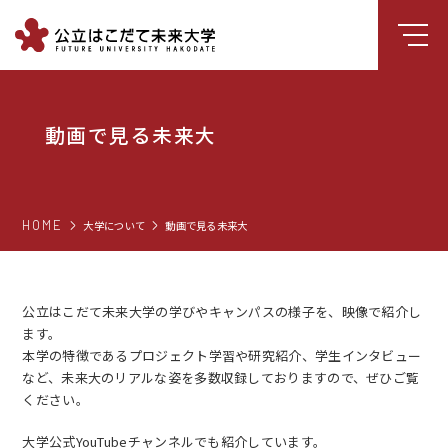
大学について
動画で見る未来大
学部
大学院
就職支援
HOME
大学について
動画で見る未来大
学生生活
研究・学外連携
公立はこだて未来大学の学びやキャンパスの様子を、映像で紹介し
ます。
組織・センター
本学の特徴であるプロジェクト学習や研究紹介、学生インタビュー
図書館
など、未来大のリアルな姿を多数収録しておりますので、ぜひご覧
ください。
受験生向け情報
大学公式YouTubeチャンネルでも紹介しています。