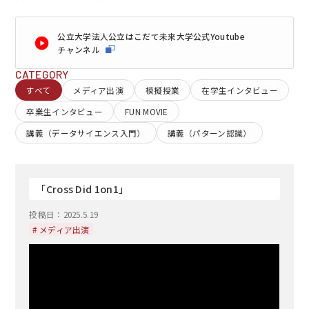
公立大学法人公立はこだて未来大学公式Youtube
チャンネル
CATEGORY
すべて
メディア出演
模擬授業
在学生インタビュー
EN
アクセス
お問合せ
卒業生インタビュー
FUN MOVIE
講義（データサイエンス入門）
講義（パターン認識）
「Cross Did 1on1」
コンセプト動画
投稿日：
2025.5.19
# メディア出演