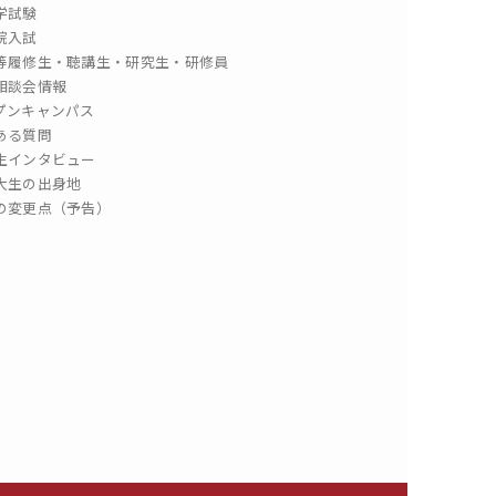
学試験
院入試
等履修生・聴講生・研究生・研修員
相談会情報
プンキャンパス
ある質問
生インタビュー
大生の出身地
の変更点（予告）