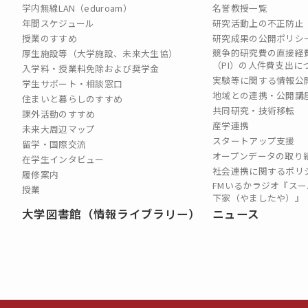
学内無線LAN（eduroam）
名誉教授一覧
年間スケジュール
研究活動上の不正防止
授業のすすめ
研究成果の公開ポリシ
競争的研究費の直接経
厚生施設等（大学施設、未来大生協）
（PI）の⼈件費⽀出に
入学料・授業料免除および奨学金
実験等に関する情報公
学生サポート・相談窓口
地域との連携・公開講
住まいと暮らしのすすめ
共同研究・技術移転
課外活動のすすめ
産学連携
未来大周辺マップ
スタートアップ支援
留学・国際交流
オープンデータの取り
在学生インタビュー
社会連携に関するポリ
履修案内
FMいるかラジオ『スー
授業
下家（やましたや）』
大学図書館（情報ライブラリー）
ニュース