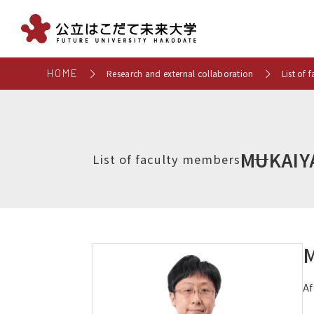
HOME
Research and external collaboration
List of
MUKAIY
List of faculty members
M
Af