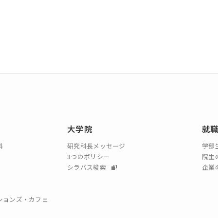
大学院
就
科
研究科長メッセージ
学部
3つのポリシー
院生
シラバス検索
企業
クションズ・カフェ