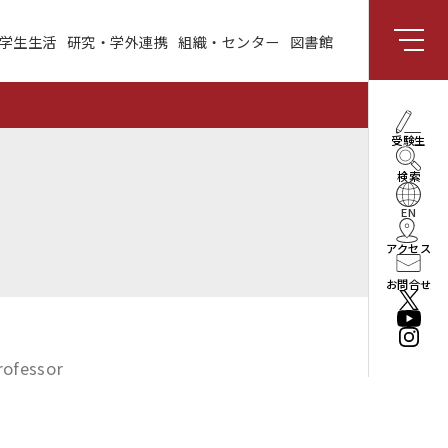
学生生活
研究・学外連携
組織・センター
図書館
組織・センター
図書館
受験生向け情報
理事長・学長メッセー
受験生
ジ
検索
社会と共創する研究領
域
EN
アクセス
enPiT
お問合せ
法人情報
役員・組織
rofessor
公立はこだて未来大学
振興基金