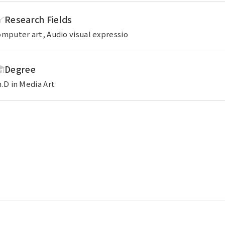
大学案内（デジタルパ
動画で見る未来大
ンフレット）
Research Fields
mputer art, Audio visual expressio
資料請求・証明書の発
採用情報
行・兼業等の依頼
Degree
.D in Media Art
EN
アクセス
お問合せ