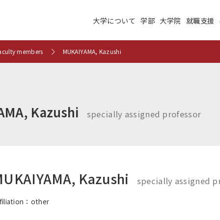
大学について
学部
大学院
就職支援
大学について
学部
大学院
就職支援
学生生活
研究・学外連携
 faculty members
MUKAIYAMA, Kazushi
施設紹介
高度ICT演習
建学の理念
沿革
AMA, Kazushi
specially assigned professor
未来大のデータサイエ
学術交流ネットワーク
ンス
公立はこだて未来大学
地域の大学間連携
サテライトラボ
UKAIYAMA, Kazushi
教育に関する情報
財務に関する情報
specially assigned p
生成系AI・翻訳AIの利
filiation：
other
住民交流施設の利用
用についての基本方針