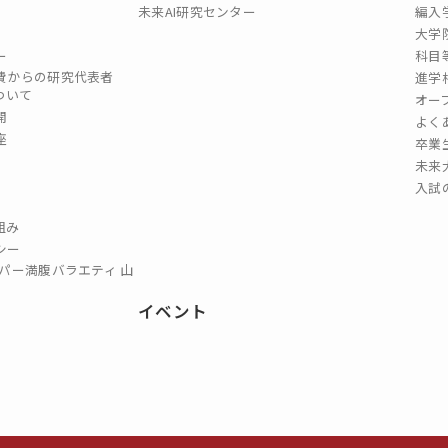
未来AI研究センター
編入
大学
ー
科目
費からの研究代表者
進学
ついて
オー
開
よく
座
卒業
未来
入試
組み
シー
パー満腹バラエティ 山
イベント