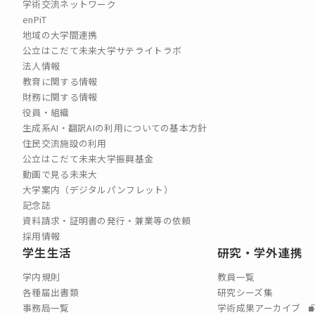
学術交流ネットワーク
enPiT
地域の大学間連携
公立はこだて未来大学サテライトラボ
法人情報
教育に関する情報
財務に関する情報
役員・組織
生成系AI・翻訳AIの利用についての基本方針
住民交流施設の利用
公立はこだて未来大学振興基金
動画で見る未来大
大学案内（デジタルパンフレット）
記念誌
資料請求・証明書の発行・兼業等の依頼
採用情報
学生生活
研究・学外連携
学内規則
教員一覧
各種届出書類
研究シーズ集
事務局一覧
学術成果アーカイブ